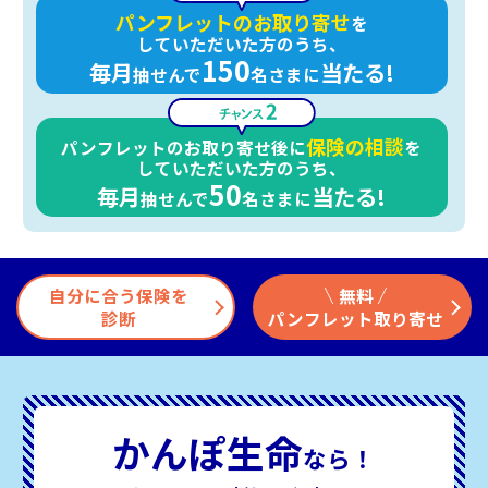
パンフレットの
お取り寄せ
を
して
いただいた方のうち、
150
毎月
当たる!
抽せんで
名さまに
保険の相談
パンフレットのお取り寄せ
後に
を
して
いただいた方のうち、
50
毎月
当たる!
抽せんで
名さまに
自分に合う保険を
無料
診断
パンフレット取り寄せ
かんぽ生命
なら！