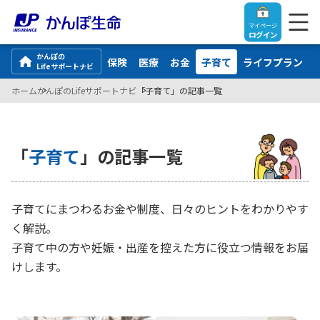
マイページ
ログイン
かんぽの
保険
医療
お金
子育て
ライフプラン
Lifeサポートナビ
ホーム
かんぽのLifeサポートナビ
「子育て」の記事一覧
トップ
「
子育て
」の記事一覧
ご契約者さま
子育てにまつわるお金や制度、日々のヒントをわかりやす
保険をご検討中のお客さま
ご契約者さま
く解説。
子育て中の方や妊娠・出産を控えた方に役立つ情報をお届
マイページログイン
法人のお客さま
保険をご検討中のお客さま
けします。
お役立ち情報
【まずはご相談ください】企業経営でお悩みの方はこ
入院保険金・手術保険金のご請求
ちら