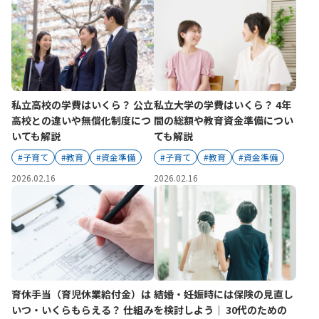
かんぽ生命について
終身保険
法人のお客さま向け商品一覧
養老保険
目的から探す
よくあるご質問
かんぽ生命について
かんぽのLifeサポートナビ
定期保険
お手続き一覧
お役立ち情報
学資保険
きっかけ・できごとから探す
私立高校の学費はいくら？ 公立
私立大学の学費はいくら？ 4年
お問い合わせ
かんぽ生命の団体取扱い
長寿支援保険
高校との違いや無償化制度につ
間の総額や教育資金準備につい
法人向け資料請求
いても解説
ても解説
お見積りシミュレーション
サステナビリティ
ご挨拶
保険
#子育て
#教育
#資金準備
#子育て
#教育
#資金準備
資料請求
お問い合わせ先
経営理念・経営戦略
医療
2026.02.16
2026.02.16
マイページでできること
株主・投資家のみなさまへ
会社概要
お金
新規登録
財務情報
子育て
ログイン
採用情報
株主・投資家のみなさまへ
ライフプラン
保険の探し方のポイント
日本郵政グループとしての取り組み
保険かんたん診断
English
採用情報
育休手当（育児休業給付金）は
結婚・妊娠時には保険の見直し
これからのライフイベントでかかる費用とは？
いつ・いくらもらえる？ 仕組み
を検討しよう｜ 30代のための
CM・オウンドメディア／ソーシャルメディア