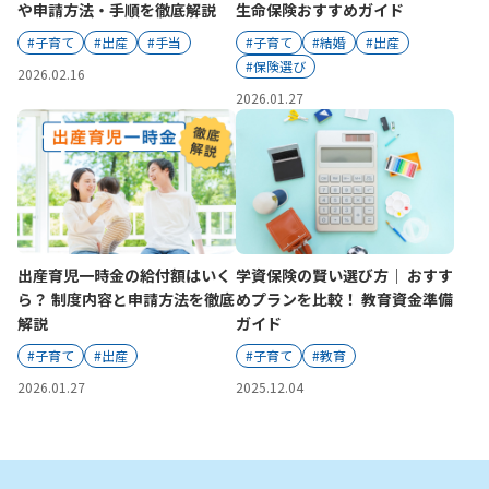
ご契約内容の確認
や申請方法・手順を徹底解説
生命保険おすすめガイド
健康情報
お客さまに関する情報等の確認の取り組み
#子育て
#出産
#手当
#子育て
#結婚
#出産
#保険選び
2026.02.16
2026.01.27
ご契約手続きの流れ
かんぽブランド
保険料のお払込方法
かんぽアプリ～かんぽの健康と安心を手のひらに～
各種サービス・お知らせ
保険用語集
かんぽプラチナライフサービス
お問い合わせ
かんぽ生命のサステナビリティ
出産育児一時金の給付額はいく
学資保険の賢い選び方｜ おすす
ご契約のしおり・約款（Web約款）
すこやか健康ラボ
ら？ 制度内容と申請方法を徹底
めプランを比較！ 教育資金準備
保険用語集
解説
ガイド
お問い合わせ
#子育て
#出産
#子育て
#教育
2026.01.27
2025.12.04
お客さまの声／お客さまサービス向上の取組み
ラジオ体操・みんなの体操
ラジオ体操ポータルサイト