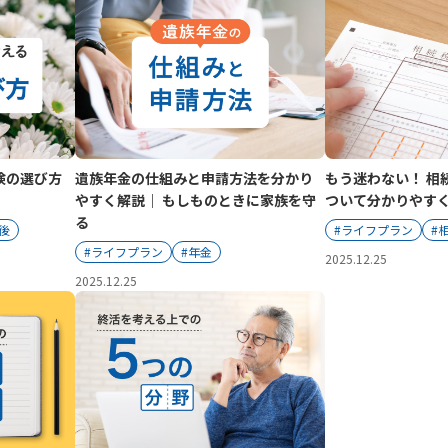
険の選び方
遺族年金の仕組みと申請方法を分かり
もう迷わない！ 相
やすく解説｜ もしものときに家族を守
ついて分かりやす
る
後
#ライフプラン
#
#ライフプラン
#年金
2025.12.25
2025.12.25