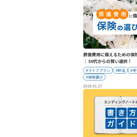
葬儀費用に備えるための保
｜ 50代からの賢い選択！
#ライフプラン
#終活
#老
#保険選び
2026.01.27