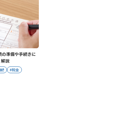
続の準備や手続きに
く解説
相続
#税金