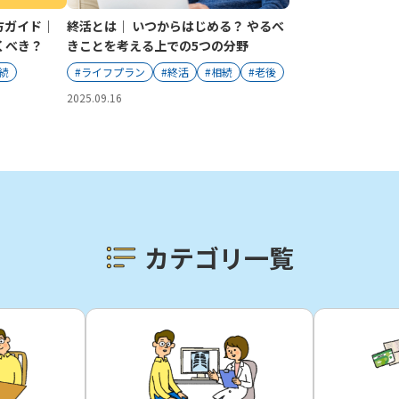
方ガイド｜
終活とは｜ いつからはじめる？ やるべ
くべき？
きことを考える上での5つの分野
続
#ライフプラン
#終活
#相続
#老後
2025.09.16
カテゴリ一覧