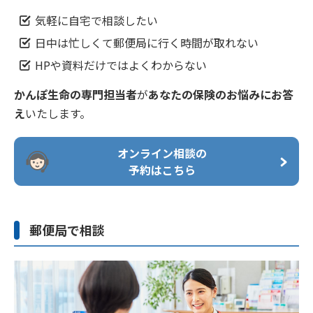
気軽に自宅で相談したい
お客さま相談室
生命保険ご加入のご相談・お申込み、保険料
3
のお見積り
日中は忙しくて郵便局に行く時間が取れない
HPや資料だけではよくわからない
郵便局
ご請求後の状況確認など、お客さま相談室へ
4
かんぽ生命の専門担当者
が
あなたの保険のお悩みにお答
のお問い合わせ（平日9：00〜17：00）
お近くの郵便局で、
ご相談、各種お手続き
を承ります。
お
え
いたします。
気軽にご活用ください。
5
その他のお問い合わせ
オンライン相談の
お近くの郵便局を探す
予約はこちら
郵便局で相談