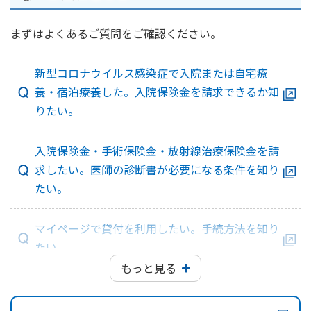
かんぽ生命について
終身保険
まずはよくあるご質問をご確認ください。
法人のお客さま向け商品一覧
養老保険
目的から探す
よくあるご質問
かんぽ生命について
かんぽのLifeサポートナビ
定期保険
新型コロナウイルス感染症で入院または自宅療
お手続き一覧
お役立ち情報
養・宿泊療養した。入院保険金を請求できるか知
学資保険
きっかけ・できごとから探す
お問い合わせ
かんぽ生命の団体取扱い
りたい。
長寿支援保険
法人向け資料請求
お見積りシミュレーション
サステナビリティ
ご挨拶
入院保険金・手術保険金・放射線治療保険金を請
保険
資料請求
求したい。医師の診断書が必要になる条件を知り
お問い合わせ先
経営理念・経営戦略
医療
マイページでできること
たい。
株主・投資家のみなさまへ
会社概要
お金
新規登録
財務情報
子育て
マイページで貸付を利用したい。手続方法を知り
ログイン
採用情報
株主・投資家のみなさまへ
ライフプラン
保険の探し方のポイント
たい。
日本郵政グループとしての取り組み
保険かんたん診断
もっと見る
English
採用情報
保険証券（保険証書）を再発行してほしい。手続
これからのライフイベントでかかる費用とは？
CM・オウンドメディア／ソーシャルメディア
方法を知りたい。