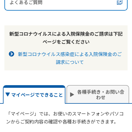
よくあるご質問
ご契約内容の確認
健康情報
お客さまに関する情報等の確認の取り組み
貸付金はいつ振り込まれるか知りたい。
ご契約手続きの流れ
返済が難しい。よい手だてを知りたい。
新型コロナウイルスによる入院保険金のご請求は下記
かんぽブランド
保険料のお払込方法
ページをご覧ください
かんぽアプリ～かんぽの健康と安心を手のひらに～
各種サービス・お知らせ
新型コロナウイルス感染症による入院保険金のご
保険用語集
かんぽプラチナライフサービス
請求について
お問い合わせ
かんぽ生命のサステナビリティ
ご契約のしおり・約款（Web約款）
すこやか健康ラボ
保険用語集
各種手続き・お問い合
マイページでできること
お問い合わせ
わせ
お客さまの声／お客さまサービス向上の取組み
「マイページ」では、お使いのスマートフォンやパソコ
ラジオ体操・みんなの体操
ンからご契約内容の確認や各種お手続きができます。
ラジオ体操ポータルサイト