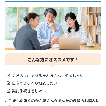
（営業時間：平日 9：00～17：00）
オンライン保険相談でお問い合わせの方
★▲
（貸付金と利息
死亡保険金のご
保険金受取人の
（※2）
★
★▲
の返済）
請求
指定・変更
コミュニケーターによるチャット対応を希望
される場合
貸付期間の更新
年金のご請求
★
登録家族の登
★▲
★▲
（利息のみ返
録・変更
（※2）
済）
上記以外のご請
★
チャットで質問する
求
保険料払込月数
解約手続
★
の変更（口座払
★▲
込契約）
スクロールできます
混雑状況によりコミュニケーターにお繋ぎできない場合がありま
保険料払込証明
書の再発行およ
★▲
す。
保険料振替口座
★▲
こんな方にオススメです！
び電子発行
の指定・変更
契約の状態によってはお手続きできない場合がございます。
ご請求内容に応じて「インターネットでのご請求」または「郵
マイページ登録
お電話
上記以外の確
★
送でのご請求（請求書類のお取り寄せ）」ができます。
保険のプロであるかんぽさんに相談したい
方法の照会
認・変更
自宅でじっくり相談したい
受付時間
スクロールできます
マイページでお手続きの方
スクロールできます
契約手続きをしたい
平日 9：00～21：00／土日休日 9：00～17：00
（1月1日から3日を除く）
お住まいの近くのかんぽさんがあなたの保険のお悩みに
契約の状態によってはお手続きできない場合がございます。
契約の状態によってはお手続きできない場合がございます。