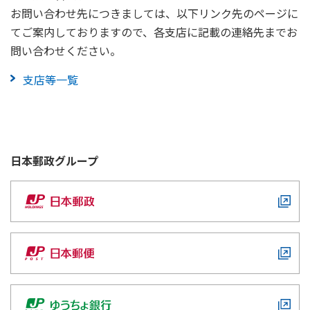
お問い合わせ先につきましては、以下リンク先のページに
お電話
てご案内しておりますので、各支店に記載の連絡先までお
問い合わせください。
受付時間
平日 9：00～21：00／土日休日 9：00～17：00
支店等一覧
（1月1日から3日を除く）
知りたいことをキーワードで検索します。
かんぽコールセンター（通話無料）
解決しなかった場合は、「解決しなかったので相談し
日本郵政
グループ
たい」をタップ。
ご高齢のお客さま専用コールセンター（通話
「コミュニケーターにチャットで質問する」→「は
無料）
い」をタップでコミュニケーターに繋がります。
ご質問を入力します。
手話通訳サービス
個人情報保護のため、個別のご契約に関するお問い合わせは契約
者等ご本人さまからのご連絡をお願いいたします。
番号
ご用件