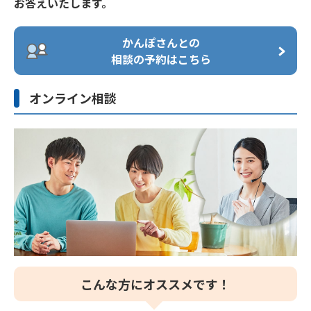
お答えいたします。
マイページでお問い合わせの方
お手続きの受付時間には制限があります。
知りたいことをキーワードで検索します。
かんぽコールセンター（通話無料）
マイページでお手続きの方
解決しなかった場合は、「解決しなかったので相談し
かんぽさんとの
マイページでお手続きの方
たい」をタップ。
保険金請求Webサービスでお手続きの方
相談の予約はこちら
ご高齢のお客さま専用コールセンター（通話
「コミュニケーターにチャットで質問する」→「は
無料）
マイページでお問い合わせの方
い」をタップでコミュニケーターに繋がります。
オンライン相談
マイページでお問い合わせの方
ご質問を入力します。
手話通訳サービス
個人情報保護のため、個別のご契約に関するお問い合わせは契約
者等ご本人さまからのご連絡をお願いいたします。
番号
ご用件
かんぽコールセンターにお問い合わせ頂いたご相談のうち、お客
手話通訳サービス
入院・手術保険金、満期保険金、生存保険金
さまのご契約内容やお手続きに関する詳細なご質問には、お客さ
1
など各種保険金のご請求や年金のお受取り
ま相談室からお答えしています。
応対品質向上のため、お客さまとの通話は録音を行っておりま
ご契約内容の確認やご登録内容の変更、貸
こんな方にオススメです！
す。また、ショートメッセージによるアンケートをお送りする場
2
付、解約、保険料払込状況の確認
合がございます。あらかじめご了承ください。