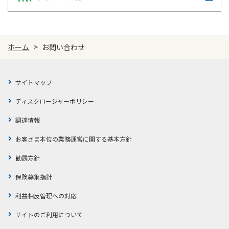
かんぽコールセンターにお問い合わせ頂いたご相談のうち、お客
手話通訳サービス
入院・手術保険金、満期保険金、生存保険金
さまのご契約内容やお手続きに関する詳細なご質問には、お客さ
1
など各種保険金のご請求や年金のお受取り
ま相談室からお答えしています。
>
ホーム
お問い合わせ
応対品質向上のため、お客さまとの通話は録音を行っておりま
ご契約内容の確認やご登録内容の変更、貸
す。また、ショートメッセージによるアンケートをお送りする場
2
付、解約、保険料払込状況の確認
合がございます。あらかじめご了承ください。
サイトマップ
お客さま相談室
生命保険ご加入のご相談・お申込み、保険料
ディスクロージャーポリシー
3
のお見積り
調達情報
お客さま本位の業務運営に関する基本方針
ご請求後の状況確認など、お客さま相談室へ
4
のお問い合わせ（平日9：00〜17：00）
勧誘方針
保険募集指針
5
その他のお問い合わせ
利益相反管理への対応
サイトのご利用について