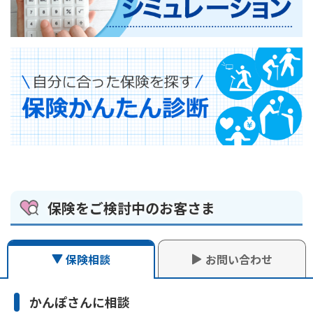
Webサ
■：お手続きに必要な書類が取り寄せできます。（※）
●：一般的な（個別のご契約以外）お問い合わせができます。
照会内容
マイページ
▲：お手続きが可能です。（※1）
★：個別のご契約および一般的なお問い合わせができます。
保険金請求
オン
Webサ
チャット
Webサービス
保
■：お手続きに必要な書類が取り寄せできます。（※1）
●：一般的な（個別のご契約以外）お問い合わせができます。
横スクロールできます
照会内容
マイページ
▲：お手続きが可能です。（※1）
保険金請求
オン
保険の仕組み・
Webサ
Webサービス
保
■：お手続きに必要な書類が取り寄せできます。（※1）
商品説明
横スクロールできます
照会内容
マイページ
保険金請求
オン
ご契約内容の確
保険料のお見積
★
Webサ
Webサービス
保
認
り
横スクロールできます
照会内容
マイページ
保険金請求
オン
保険金ご請求に
契約変更（減
プランニング・
★
Webサービス
保
関する照会
額、払済、期間
★
保険の見直しの
横スクロールできます
短縮）
ご相談
保険をご検討中のお客さま
その他のお手続
入院・手術保険
★▲■
▲■
★
きに関する照会
金等のご請求
（※2）
（※2）
住所・電話番号
スクロールできます
★▲
の変更
よくあるご質問に自動でお答えいたします。
保険相談
お問い合わせ
契約者貸付のご
★▲
満期保険金・生
請求
契約の状態によってはお手続きできない場合がございます。
（※2）
解決しなかった場合は、コミュニケ―ターがチャットにて
存保険金・学資
★
指定代理請求人
★▲
祝金のご請求
の指定・変更
質問にお答えいたします。
かんぽさんに相談
貸付金の返済