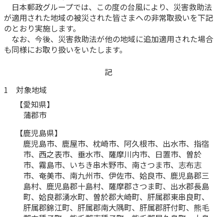
日本郵政グループでは、この度の台風により、災害救助法
かんぽ生命について
が適用された地域の被災された皆さまへの非常取扱いを下記
終身保険
法人のお客さま向け商品一覧
のとおり実施します。
養老保険
なお、今後、災害救助法が他の地域に追加適用された場合
目的から探す
よくあるご質問
かんぽ生命について
かんぽのLifeサポートナビ
定期保険
も同様にお取り扱いをいたします。
お手続き一覧
お役立ち情報
学資保険
きっかけ・できごとから探す
記
お問い合わせ
かんぽ生命の団体取扱い
長寿支援保険
1 対象地域
法人向け資料請求
お見積りシミュレーション
サステナビリティ
【愛知県】
ご挨拶
保険
資料請求
蒲郡市
お問い合わせ先
経営理念・経営戦略
医療
マイページでできること
【鹿児島県】
株主・投資家のみなさまへ
会社概要
お金
鹿児島市、鹿屋市、枕崎市、阿久根市、出水市、指宿
新規登録
財務情報
子育て
市、西之表市、垂水市、薩摩川内市、日置市、曽於
ログイン
採用情報
市、霧島市、いちき串木野市、南さつま市、志布志
株主・投資家のみなさまへ
ライフプラン
保険の探し方のポイント
市、奄美市、南九州市、伊佐市、姶良市、鹿児島郡三
日本郵政グループとしての取り組み
島村、鹿児島郡十島村、薩摩郡さつま町、出水郡長島
保険かんたん診断
English
町、姶良郡湧水町、曽於郡大崎町、肝属郡東串良町、
採用情報
これからのライフイベントでかかる費用とは？
肝属郡錦江町、肝属郡南大隅町、肝属郡肝付町、熊毛
CM・オウンドメディア／ソーシャルメディア