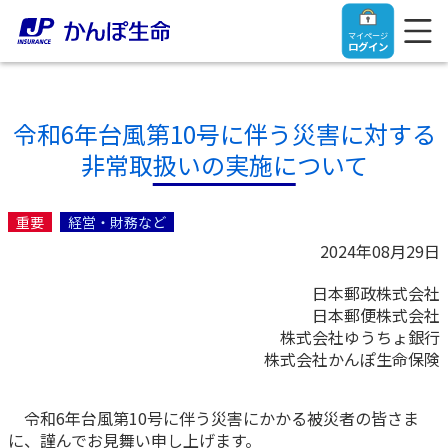
マイページ
ログイン
令和6年台風第10号に伴う災害に対する
非常取扱いの実施について
トップ
重要
経営・財務など
ご契約者さま
2024年08月29日
日本郵政株式会社
保険をご検討中のお客さま
ご契約者さま
日本郵便株式会社
株式会社ゆうちょ銀行
マイページログイン
株式会社かんぽ生命保険
法人のお客さま
保険をご検討中のお客さま
令和6年台風第10号に伴う災害にかかる被災者の皆さま
お役立ち情報
【まずはご相談ください】企業経営でお悩みの方はこ
入院保険金・手術保険金のご請求
に、謹んでお見舞い申し上げます。
ちら