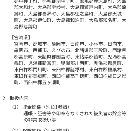
郡中種子町、熊毛郡南種子町、熊毛郡屋久島町、大島
ご契約内容の確認
健康情報
郡大和村、大島郡宇検村、大島郡瀬戸内町、大島郡龍
お客さまに関する情報等の確認の取り組み
郷町、大島郡喜界町、大島郡徳之島町、大島郡天城
町、大島郡伊仙町、大島郡和泊町、大島郡知名町、大
島郡与論町
ご契約手続きの流れ
かんぽブランド
保険料のお払込方法
【宮崎県】
かんぽアプリ～かんぽの健康と安心を手のひらに～
宮崎市、都城市、延岡市、日南市、小林市、日向市、
各種サービス・お知らせ
串間市、西都市、えびの市、北諸県郡三股町、西諸県
保険用語集
郡高原町、東諸県郡国富町、東諸県郡綾町、児湯郡高
かんぽプラチナライフサービス
鍋町、児湯郡新富町、児湯郡川南町、児湯郡都農町、
お問い合わせ
東臼杵郡門川町、東臼杵郡諸塚村、東臼杵郡椎葉村、
かんぽ生命のサステナビリティ
ご契約のしおり・約款（Web約款）
東臼杵郡美郷町、西臼杵郡高千穂町、西臼杵郡日之影
すこやか健康ラボ
町、西臼杵郡五ヶ瀬町
保険用語集
お問い合わせ
2 取扱内容
お客さまの声／お客さまサービス向上の取組み
（1） 貯金関係（別紙1参照）
通帳・証書等や印章をなくされた被災者の貯金等
ラジオ体操・みんなの体操
の非常取扱い等
ラジオ体操ポータルサイト
（2） 保険関係（別紙2参照）