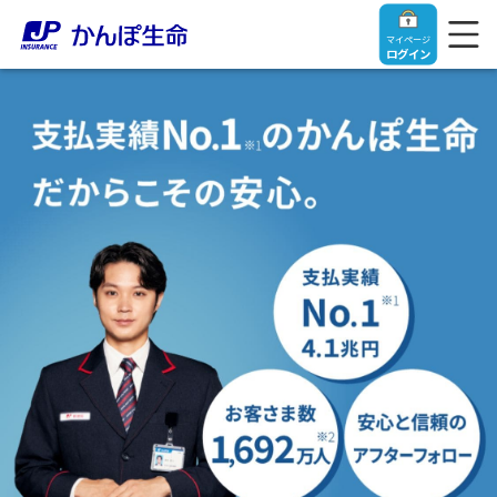
マイページ
ログイン
トップ
ご契約者さま
保険をご検討中のお客さま
ご契約者さま
マイページログイン
法人のお客さま
保険をご検討中のお客さま
お役立ち情報
【まずはご相談ください】企業経営でお悩みの方はこ
入院保険金・手術保険金のご請求
ちら