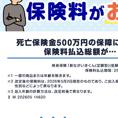
ご契約内容の確認
健康情報
お客さまに関する情報等の確認の取り組み
ご契約手続きの流れ
かんぽブランド
保険料のお払込方法
かんぽアプリ～かんぽの健康と安心を手のひらに～
各種サービス・お知らせ
保険用語集
かんぽプラチナライフサービス
お問い合わせ
かんぽ生命のサステナビリティ
ご契約のしおり・約款（Web約款）
すこやか健康ラボ
保険用語集
お問い合わせ
お客さまの声／お客さまサービス向上の取組み
ラジオ体操・みんなの体操
ラジオ体操ポータルサイト