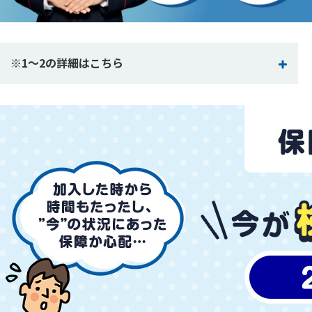
かんぽ生命について
終身保険
法人のお客さま向け商品一覧
養老保険
目的から探す
※1〜2の詳細はこちら
よくあるご質問
かんぽ生命について
かんぽのLifeサポートナビ
定期保険
お手続き一覧
お役立ち情報
学資保険
きっかけ・できごとから探す
お問い合わせ
かんぽ生命の団体取扱い
長寿支援保険
法人向け資料請求
お見積りシミュレーション
サステナビリティ
ご挨拶
保険
資料請求
お問い合わせ先
経営理念・経営戦略
医療
マイページでできること
株主・投資家のみなさまへ
会社概要
お金
新規登録
財務情報
子育て
ログイン
採用情報
株主・投資家のみなさまへ
ライフプラン
保険の探し方のポイント
日本郵政グループとしての取り組み
保険かんたん診断
English
採用情報
これからのライフイベントでかかる費用とは？
CM・オウンドメディア／ソーシャルメディア