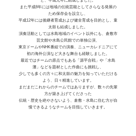
と、平成元年に結成しました。
また平成8年には地域の伝統芸能としてさらなる発展の
ため保存会を設立し、
平成12年には後継者育成および健全育成を目的とし、童
太鼓も結成しました。
演奏活動としては水島地域のイベント以外にも、倉敷市
芸文館や水島公民館での単独公演、
東京ドームやNHK番組での演奏、ニューカレドニアにて
初の海外公演など大きな舞台も経験しました。
最近ではチームの原点でもある「源平合戦」や「水島
灘」などを題材とした作曲にも挑戦し、
少しでも多くの方々に和太鼓の魅力を知っていただける
よう、日々精進しています。
まだまだこれからのチームではありますが、数々の先輩
方が築き上げてくださった
伝統・歴史を絶やさないよう、倉敷・水島に住む方が自
慢できるようなチームを目指していきます。