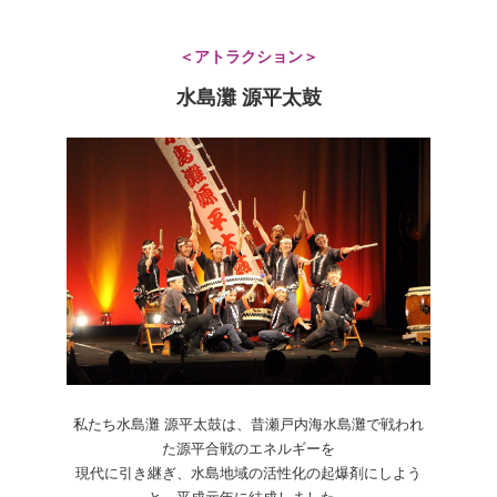
＜アトラクション＞
水島灘 源平太鼓
私たち水島灘 源平太鼓は、昔瀬戸内海水島灘で戦われ
た源平合戦のエネルギーを
現代に引き継ぎ、水島地域の活性化の起爆剤にしよう