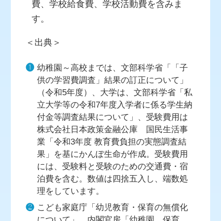
費、学校給食費、学校活動費を含みま
す。
＜出典＞
❶
幼稚園～高校までは、文部科学省「「子
供の学習費調査」結果の訂正について」
（令和5年度）、大学は、文部科学省「私
立大学等の令和7年度入学者に係る学生納
付金等調査結果について」、受験費用は
株式会社日本政策金融公庫 国民生活事
業「令和3年度 教育費負担の実態調査結
果」を基にかんぽ生命が作成。受験費用
には、受験料と受験のための交通費・宿
泊費を含む。数値は四捨五入し、端数処
理をしています。
❷
こども家庭庁「幼児教育・保育の無償化
について」、内閣官房「幼稚園、保育