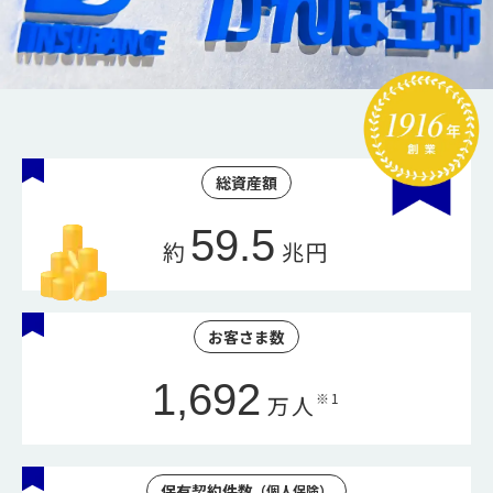
総資産額
59.5
約
兆円
お客さま数
1,692
※1
万人
保有契約件数
（個人保険）