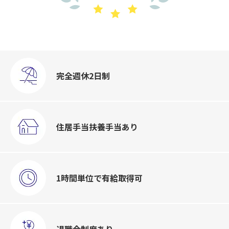
完全週休
2日制
住居手当
扶養手当あり
1時間単位で
有給取得可
退職金制度
あり