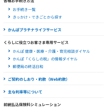
各種お手続き方法
ご契約内容の確認
健康情報
お手続き一覧
お客さまに関する情報等の確認の取り組み
きっかけ・できごとから探す
ご契約手続きの流れ
かんぽブランド
かんぽプラチナライフサービス
保険料のお払込方法
かんぽアプリ～かんぽの健康と安心を手のひらに～
各種サービス・お知らせ
くらしに役立つお客さま専用サービス
保険用語集
かんぽプラチナライフサービス
かんぽ 健康・医療・介護・育児相談ダイヤル
お問い合わせ
かんぽ生命のサステナビリティ
かんぽ「くらしの税」の情報ダイヤル
ご契約のしおり・約款（Web約款）
すこやか健康ラボ
郵便局の終活日和
保険用語集
お問い合わせ
ご契約のしおり・約款（Web約款）
お客さまの声／お客さまサービス向上の取組み
主な利率等について
ラジオ体操・みんなの体操
ラジオ体操ポータルサイト
前納払込保険料シミュレーション