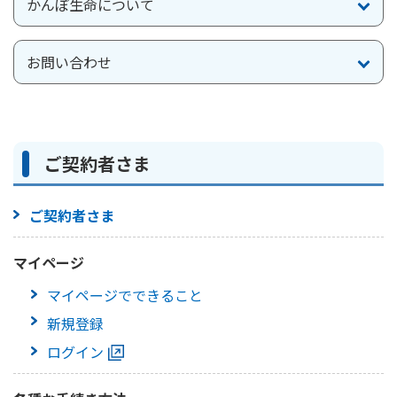
かんぽ生命について
かんぽ生命について
終身保険
法人のお客さま向け商品一覧
養老保険
お問い合わせ
目的から探す
よくあるご質問
かんぽ生命について
かんぽのLifeサポートナビ
定期保険
お手続き一覧
お役立ち情報
学資保険
きっかけ・できごとから探す
お問い合わせ
かんぽ生命の団体取扱い
長寿支援保険
ご契約者さま
法人向け資料請求
お見積りシミュレーション
サステナビリティ
ご挨拶
保険
資料請求
ご契約者さま
お問い合わせ先
経営理念・経営戦略
医療
マイページでできること
株主・投資家のみなさまへ
会社概要
お金
マイページ
新規登録
財務情報
子育て
ログイン
マイページでできること
採用情報
株主・投資家のみなさまへ
ライフプラン
保険の探し方のポイント
新規登録
日本郵政グループとしての取り組み
保険かんたん診断
English
ログイン
採用情報
これからのライフイベントでかかる費用とは？
CM・オウンドメディア／ソーシャルメディア