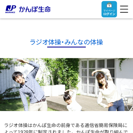
マイページ
ログイン
ラジオ体操・みんなの体操
トップ
ご契約者さま
保険をご検討中のお客さま
ご契約者さま
マイページログイン
法人のお客さま
保険をご検討中のお客さま
お役立ち情報
【まずはご相談ください】企業経営でお悩みの方はこ
ラジオ体操はかんぽ生命の前身である逓信省簡易保険局に
入院保険金・手術保険金のご請求
ちら
よって1928年に制定されました。かんぽ生命が取り組んで