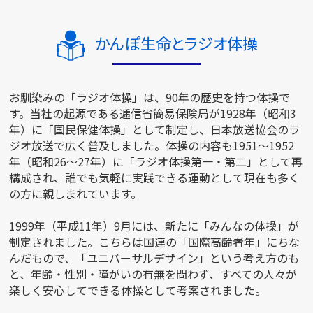
ご契約内容の確認
健康情報
お客さまに関する情報等の確認の取り組み
かんぽ生命とラジオ体操
ご契約手続きの流れ
かんぽブランド
保険料のお払込方法
お馴染みの「ラジオ体操」は、90年の歴史を持つ体操で
かんぽアプリ～かんぽの健康と安心を手のひらに～
す。当社の起源である逓信省簡易保険局が1928年（昭和3
各種サービス・お知らせ
年）に「国民保健体操」として制定し、日本放送協会のラ
保険用語集
かんぽプラチナライフサービス
ジオ放送で広く普及しました。体操の内容も1951～1952
お問い合わせ
年（昭和26～27年）に「ラジオ体操第一・第二」として再
かんぽ生命のサステナビリティ
構成され、誰でも気軽に実践できる運動として現在も多く
ご契約のしおり・約款（Web約款）
すこやか健康ラボ
の方に親しまれています。
保険用語集
1999年（平成11年）9月には、新たに「みんなの体操」が
お問い合わせ
制定されました。こちらは国連の「国際高齢者年」にちな
お客さまの声／お客さまサービス向上の取組み
んだもので、「ユニバーサルデザイン」という考え方のも
と、年齢・性別・障がいの有無を問わず、すべての人々が
ラジオ体操・みんなの体操
楽しく安心してできる体操として考案されました。
ラジオ体操ポータルサイト