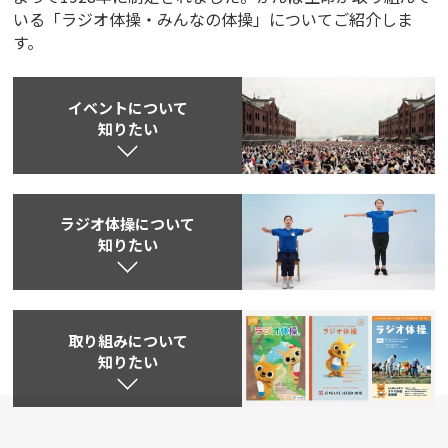
いる「ラジオ体操・みんなの体操」についてご紹介しま
かんぽ生命について
終身保険
す。
法人のお客さま向け商品一覧
養老保険
目的から探す
よくあるご質問
かんぽ生命について
かんぽのLifeサポートナビ
定期保険
イベントについて
お手続き一覧
お役立ち情報
知りたい
学資保険
きっかけ・できごとから探す
お問い合わせ
かんぽ生命の団体取扱い
長寿支援保険
法人向け資料請求
お見積りシミュレーション
サステナビリティ
ご挨拶
保険
ラジオ体操について
資料請求
知りたい
お問い合わせ先
経営理念・経営戦略
医療
マイページでできること
株主・投資家のみなさまへ
会社概要
お金
新規登録
財務情報
子育て
ログイン
採用情報
取り組みについて
株主・投資家のみなさまへ
ライフプラン
保険の探し方のポイント
知りたい
日本郵政グループとしての取り組み
保険かんたん診断
English
採用情報
これからのライフイベントでかかる費用とは？
CM・オウンドメディア／ソーシャルメディア