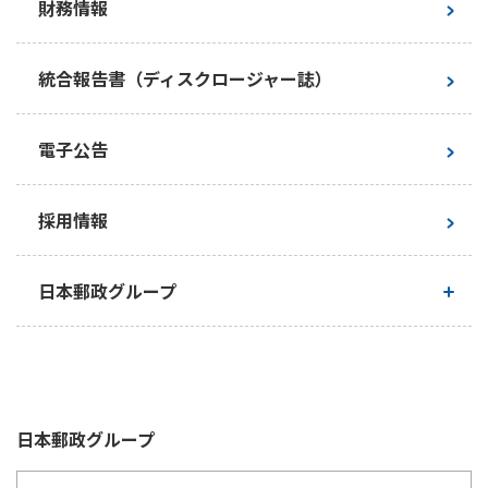
財務情報
サステナビリティの考え方
保険契約者等の保護の取組み
統合報告書（ディスクロージャー誌）
マテリアリティ
お客さまからのお礼・お褒めの声
電子公告
環境
お客さまからの苦情の内容と件数
採用情報
社会
お客さま満足度調査
日本郵政グループ
ガバナンス
お客さまの声を経営に活かした改善事例
日本郵政グループとしての取り組み
サステナブル投資
お客さまの声を経営改善に活かす態勢
日本郵政グループ行動憲章
ステークホルダーエンゲージメント
日本郵政
グループ
社外からの評価・イニシアチブへの賛同