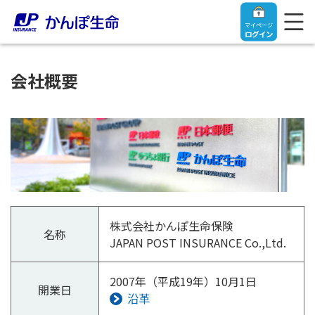
マイページ
ログイン
会社概要
トップ
ご契約者さま
保険をご検討中のお客さま
ご契約者さま
株式会社かんぽ生命保険
名称
JAPAN POST INSURANCE Co.,Ltd.
マイページログイン
法人のお客さま
保険をご検討中のお客さま
2007年（平成19年）10月1日
開業日
お役立ち情報
【まずはご相談ください】企業経営でお悩みの方はこ
入院保険金・手術保険金のご請求
沿革
ちら