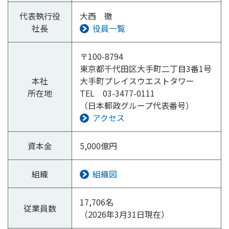
代表
執行役
大西 徹
かんぽ生命について
終身保険
社長
役員一覧
法人のお客さま向け商品一覧
養老保険
目的から探す
よくあるご質問
かんぽ生命について
かんぽのLifeサポートナビ
定期保険
〒100-8794
お手続き一覧
お役立ち情報
学資保険
東京都千代田区大手町二丁目3番1号
きっかけ・できごとから探す
お問い合わせ
かんぽ生命の団体取扱い
本社
大手町プレイスウエストタワー
長寿支援保険
所在地
TEL 03-3477-0111
法人向け資料請求
お見積りシミュレーション
（日本郵政グループ代表番号）
サステナビリティ
ご挨拶
保険
資料請求
アクセス
お問い合わせ先
経営理念・経営戦略
医療
マイページでできること
株主・投資家のみなさまへ
会社概要
お金
資本金
5,000億円
新規登録
財務情報
子育て
ログイン
採用情報
組織
組織図
株主・投資家のみなさまへ
ライフプラン
保険の探し方のポイント
日本郵政グループとしての取り組み
保険かんたん診断
17,706名
English
従業員数
採用情報
（2026年3月31日現在）
これからのライフイベントでかかる費用とは？
CM・オウンドメディア／ソーシャルメディア