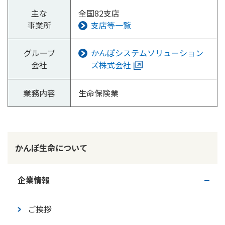
ご契約内容の確認
健康情報
主な
全国82支店
お客さまに関する情報等の確認の取り組み
事業所
支店等一覧
ご契約手続きの流れ
グループ
かんぽシステムソリューション
かんぽブランド
会社
ズ株式会社
保険料のお払込方法
かんぽアプリ～かんぽの健康と安心を手のひらに～
各種サービス・お知らせ
業務内容
生命保険業
保険用語集
かんぽプラチナライフサービス
お問い合わせ
かんぽ生命のサステナビリティ
ご契約のしおり・約款（Web約款）
すこやか健康ラボ
保険用語集
かんぽ生命について
お問い合わせ
企業情報
お客さまの声／お客さまサービス向上の取組み
ラジオ体操・みんなの体操
ご挨拶
ラジオ体操ポータルサイト