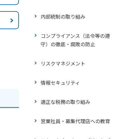
援
内部統制の取り組み
人材確保・人材育成
コンプライアンス（法令等の遵
ダイバーシティ・柔軟な働き方
守）の徹底・腐敗の防止
の推進
リスクマネジメント
安全衛生・健康経営
情報セキュリティ
労働基準
適正な税務の取り組み
社会貢献活動
営業社員・募集代理店への教育
障がいのあるお客さまへの対応