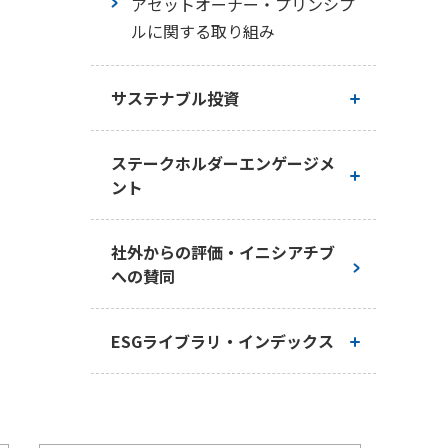
アセットオーナー・プリンシプ
災害時の特別な取扱い
ルに関する取り組み
サプライチェーン・マネジメン
サステナブル投資
ト
サステナブル投資方針・推進体
ステークホルダーエンゲージメ
制等
ント
サステナブル投資の手法・投資
基本的な考え方
社外からの評価・イニシアチブ
事例
への賛同
お客さまとの対話
スチュワードシップ活動
ESGライブラリ・インデックス
株主・投資家との対話
サステナビリティレポート
従業員