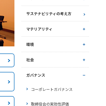
サステナビリティの考え方
マテリアリティ
マテリアリティ（重要課題）
環境
マテリアリティ特定プロセス
基本的な考え方
社会
サステナビリティ推進状況
企業活動における環境への配慮
人権
ガバナンス
敗
価値創造プロセス
気候変動への取り組み
人的資本経営
コーポレートガバナンス
生物多様性保全への取り組み
企業風土改革・キャリア形成支
取締役会の実効性評価