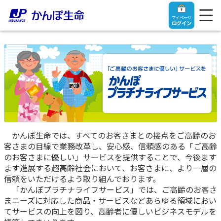
マイページ
ログイン
トップ
ご契約者さま
かんぽ生命では、すべてのお客さまとの接点をご高齢のお
客さまの目線で業務改革し、安心感、信頼感のある「ご高齢
保険をご検討中のお客さま
ご契約者さま
のお客さまに優しい」サービスを提供することで、今後ます
ます進展する超高齢社会において、お客さまに、より一層の
マイページログイン
法人のお客さま
保険をご検討中のお客さま
信頼をいただけるよう取り組んでおります。
「かんぽプラチナライフサービス」では、ご高齢のお客さ
まニーズに対応した商品・サービスなどあらゆる領域におい
お役立ち情報
【まずはご相談ください】企業経営でお悩みの方はこ
入院保険金・手術保険金のご請求
てサービスの向上を図り、高齢者に優しいビジネスモデルを
ちら