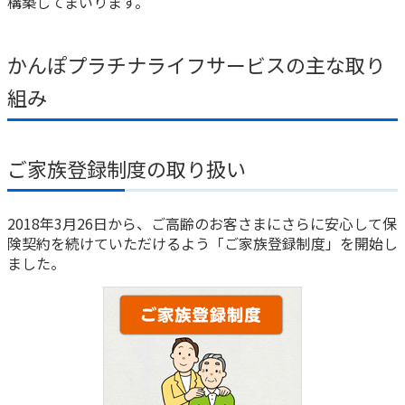
構築してまいります。
かんぽ生命について
終身保険
法人のお客さま向け商品一覧
かんぽプラチナライフサービスの主な取り
養老保険
目的から探す
よくあるご質問
かんぽ生命について
かんぽのLifeサポートナビ
定期保険
組み
お手続き一覧
お役立ち情報
学資保険
きっかけ・できごとから探す
お問い合わせ
かんぽ生命の団体取扱い
長寿支援保険
ご家族登録制度の取り扱い
法人向け資料請求
お見積りシミュレーション
サステナビリティ
ご挨拶
保険
資料請求
2018年3月26日から、ご高齢のお客さまにさらに安心して保
お問い合わせ先
経営理念・経営戦略
医療
マイページでできること
険契約を続けていただけるよう「ご家族登録制度」を開始し
株主・投資家のみなさまへ
会社概要
お金
ました。
新規登録
財務情報
子育て
ログイン
採用情報
株主・投資家のみなさまへ
ライフプラン
保険の探し方のポイント
日本郵政グループとしての取り組み
保険かんたん診断
English
採用情報
これからのライフイベントでかかる費用とは？
CM・オウンドメディア／ソーシャルメディア