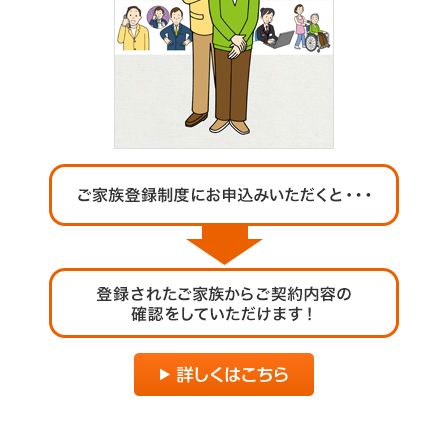
ご契約内容の確認
健康情報
お客さまに関する情報等の確認の取り組み
ご契約手続きの流れ
かんぽブランド
保険料のお払込方法
かんぽアプリ～かんぽの健康と安心を手のひらに～
各種サービス・お知らせ
保険用語集
かんぽプラチナライフサービス
お問い合わせ
かんぽ生命のサステナビリティ
ご契約のしおり・約款（Web約款）
すこやか健康ラボ
保険用語集
お問い合わせ
お客さまの声／お客さまサービス向上の取組み
ラジオ体操・みんなの体操
ラジオ体操ポータルサイト