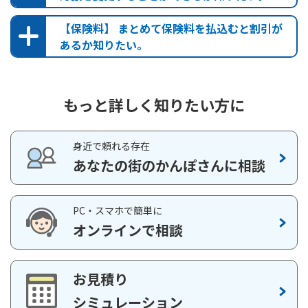
ださい。
【保険料】 まとめて保険料を払込むと割引が
保険かんたん診断
あるか知りたい。
お問い合わせ
もっと詳しく知りたい方に
前納払込保険料シミュレーション（かんぽ生命保険契
身近で頼れる存在
約）
あなたの街のかんぽさんに相談
前納払込保険料シミュレーション（簡易生命保険契
約）
PC・スマホで簡単に
オンラインで相談
マイページ
お見積り
「保険料払込月数の変更」からは、残期間分の一括払込みは選
シミュレーション
択できません。残期間分の一括払込み（残期間前納）をご希望