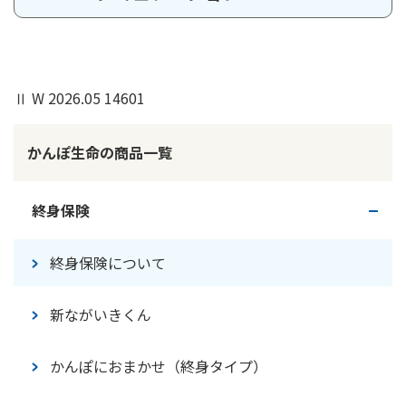
の場合は、「Web口座振替受付サービス」または郵便局でお手
続きください。
Ⅱ W 2026.05 14601
保険証券（保険証書）の記号番号が確認できるもの
ご契約者さまの本人確認書類（運転免許証／マイナン
かんぽ生命の商品一覧
バーカードなど）
なお、お手続きいただくお日にちによって変更できない
終身保険
場合もございますので、ご了承ください。
終身保険について
新ながいきくん
かんぽにおまかせ（終身タイプ）