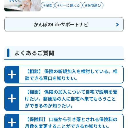
#保険
#万一に備える
#保険選び
かんぽのLifeサポートナビ
よくあるご質問
【相談】 保険の新規加入を検討している。相
談できる窓口を知りたい。
【相談】 保険の加入について自宅で説明を受
けたい。郵便局の人に自宅へ来てもらうこと
ができるのか知りたい。
郵便局検索
なお、一部の郵便局では、保険のお取扱いをしておりませんの
【保険料】 口座から引き落とされる保険料の
で、ご注意ください。また、本サイトのコンテンツもご一読く
月数を変更することができるか知りたい。