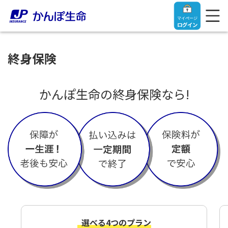
マイページ
ログイン
終身保険
かんぽ生命の終身保険なら!
トップ
ご契約者さま
保険をご検討中のお客さま
ご契約者さま
マイページログイン
法人のお客さま
保険をご検討中のお客さま
お役立ち情報
【まずはご相談ください】企業経営でお悩みの方はこ
入院保険金・手術保険金のご請求
選べる4つのプラン
ちら