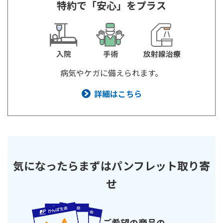
特約で「安心」をプラス
ご契約内容の確認
健康情報
お客さまに関する情報等の確認の取り組み
ご契約手続きの流れ
かんぽブランド
保険料のお払込方法
かんぽアプリ～かんぽの健康と安心を手のひらに～
病気やケガに備えられます。
各種サービス・お知らせ
詳細はこちら
保険用語集
かんぽプラチナライフサービス
お問い合わせ
かんぽ生命のサステナビリティ
ご契約のしおり・約款（Web約款）
すこやか健康ラボ
保険用語集
お問い合わせ
気になったらまずはパンフレット取り寄
せ
お客さまの声／お客さまサービス向上の取組み
ラジオ体操・みんなの体操
ラジオ体操ポータルサイト
ご希望の商品の