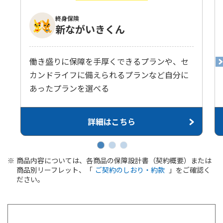
かんぽ生命について
終身保険
終身保険
新ながいきくん
法人のお客さま向け商品一覧
養老保険
目的から探す
よくあるご質問
かんぽ生命について
かんぽのLifeサポートナビ
定期保険
お手続き一覧
お役立ち情報
働き盛りに保障を手厚くできるプランや、セ
学資保険
きっかけ・できごとから探す
カンドライフに備えられるプランなど自分に
お問い合わせ
かんぽ生命の団体取扱い
長寿支援保険
あったプランを選べる
法人向け資料請求
お見積りシミュレーション
サステナビリティ
ご挨拶
保険
資料請求
詳細はこちら
お問い合わせ先
経営理念・経営戦略
医療
マイページでできること
株主・投資家のみなさまへ
会社概要
お金
新規登録
財務情報
子育て
商品内容については、各商品の保障設計書（契約概要）または
ログイン
採用情報
商品別リーフレット、「
ご契約のしおり・約款
」をご確認く
株主・投資家のみなさまへ
ライフプラン
保険の探し方のポイント
ださい。
日本郵政グループとしての取り組み
保険かんたん診断
English
採用情報
これからのライフイベントでかかる費用とは？
CM・オウンドメディア／ソーシャルメディア