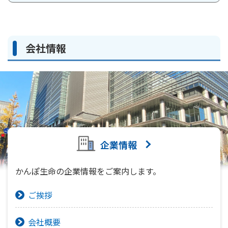
ご契約内容の確認
健康情報
お客さまに関する情報等の確認の取り組み
会社情報
ご契約手続きの流れ
かんぽブランド
保険料のお払込方法
かんぽアプリ～かんぽの健康と安心を手のひらに～
各種サービス・お知らせ
保険用語集
かんぽプラチナライフサービス
お問い合わせ
かんぽ生命のサステナビリティ
ご契約のしおり・約款（Web約款）
すこやか健康ラボ
企業情報
保険用語集
お問い合わせ
かんぽ生命の企業情報をご案内します。
お客さまの声／お客さまサービス向上の取組み
ご挨拶
ラジオ体操・みんなの体操
ラジオ体操ポータルサイト
会社概要