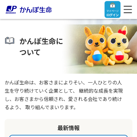
マイページ
ログイン
かんぽ生命に
ついて
トップ
ご契約者さま
かんぽ生命は、お客さまによりそい、一人ひとりの人
生を守り続けていく企業として、
継続的な成長を実現
保険をご検討中のお客さま
ご契約者さま
し、お客さまから信頼され、愛される会社であり続け
るよう、
取り組んでまいります。
マイページログイン
法人のお客さま
保険をご検討中のお客さま
最新情報
お役立ち情報
【まずはご相談ください】企業経営でお悩みの方はこ
入院保険金・手術保険金のご請求
ちら