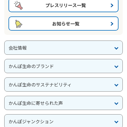
プレスリリース一覧
かんぽ生命について
終身保険
法人のお客さま向け商品一覧
養老保険
お知らせ一覧
目的から探す
よくあるご質問
かんぽ生命について
かんぽのLifeサポートナビ
定期保険
お手続き一覧
お役立ち情報
学資保険
きっかけ・できごとから探す
お問い合わせ
かんぽ生命の団体取扱い
長寿支援保険
会社情報
法人向け資料請求
お見積りシミュレーション
サステナビリティ
ご挨拶
保険
資料請求
かんぽ生命のブランド
お問い合わせ先
経営理念・経営戦略
医療
マイページでできること
株主・投資家のみなさまへ
会社概要
お金
かんぽ生命のサステナビリティ
新規登録
財務情報
子育て
ログイン
採用情報
株主・投資家のみなさまへ
ライフプラン
保険の探し方のポイント
かんぽ生命に寄せられた声
日本郵政グループとしての取り組み
保険かんたん診断
English
採用情報
これからのライフイベントでかかる費用とは？
かんぽジャンクション
CM・オウンドメディア／ソーシャルメディア