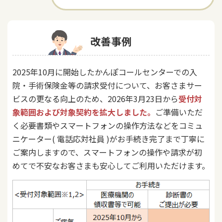
ご契約内容の確認
健康情報
お客さまに関する情報等の確認の取り組み
改善事例
ご契約手続きの流れ
かんぽブランド
保険料のお払込方法
2025年10月に開始したかんぽコールセンターでの入
かんぽアプリ～かんぽの健康と安心を手のひらに～
各種サービス・お知らせ
院・手術保険金等の請求受付について、お客さまサー
保険用語集
かんぽプラチナライフサービス
ビスの更なる向上のため、2026年3月23日から
受付対
お問い合わせ
象範囲および対象契約を拡大しました。
ご準備いただ
かんぽ生命のサステナビリティ
く必要書類やスマートフォンの操作方法などをコミュ
ご契約のしおり・約款（Web約款）
すこやか健康ラボ
ニケーター( 電話応対社員 )がお手続き完了まで丁寧に
保険用語集
ご案内しますので、スマートフォンの操作や請求が初
お問い合わせ
めてで不安なお客さまも安心してご利用いただけます。
お客さまの声／お客さまサービス向上の取組み
ラジオ体操・みんなの体操
ラジオ体操ポータルサイト