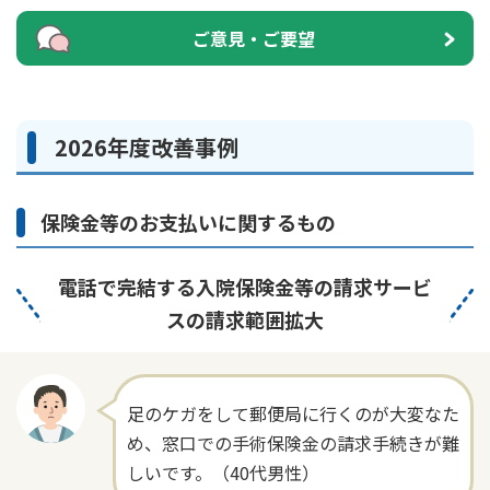
かんぽ生命について
ご意見・ご要望
終身保険
法人のお客さま向け商品一覧
養老保険
目的から探す
よくあるご質問
かんぽ生命について
かんぽのLifeサポートナビ
定期保険
お手続き一覧
お役立ち情報
2026年度改善事例
学資保険
きっかけ・できごとから探す
お問い合わせ
かんぽ生命の団体取扱い
長寿支援保険
法人向け資料請求
お見積りシミュレーション
保険金等のお支払いに関するもの
サステナビリティ
ご挨拶
保険
資料請求
お問い合わせ先
経営理念・経営戦略
医療
電話で完結する
入院保険金等の請求サービ
マイページでできること
株主・投資家のみなさまへ
会社概要
お金
スの請求範囲拡大
新規登録
財務情報
子育て
ログイン
採用情報
株主・投資家のみなさまへ
ライフプラン
保険の探し方のポイント
日本郵政グループとしての取り組み
足のケガをして郵便局に行くのが大変なた
保険かんたん診断
English
め、窓口での手術保険金の請求手続きが難
採用情報
これからのライフイベントでかかる費用とは？
しいです。（40代男性）
CM・オウンドメディア／ソーシャルメディア