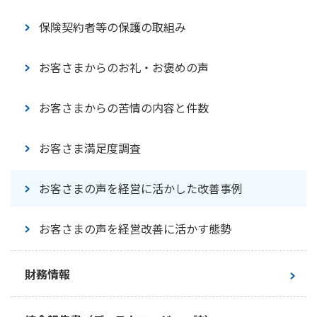
お客さま本位の業務運営に関する基本方針
サステナビリティの考え方
保険契約者等の保護の取組み
マテリアリティ
お客さまからのお礼・お褒めの声
環境
お客さまからの苦情の内容と件数
社会
お客さま満足度調査
ガバナンス
お客さまの声を経営に活かした改善事例
サステナブル投資
お客さまの声を経営改善に活かす態勢
ステークホルダーエンゲージメント
財務情報
社外からの評価・イニシアチブへの賛同