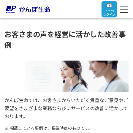
マイページ
ログイン
お客さまの声を経営に活かした改善事
例
トップ
ご契約者さま
保険をご検討中のお客さま
ご契約者さま
かんぽ生命では、お客さまからいただく貴重なご意見やご
マイページログイン
法人のお客さま
保険をご検討中のお客さま
要望をさまざまな業務ならびにサービスの改善に活かして
おります。
お役立ち情報
【まずはご相談ください】企業経営でお悩みの方はこ
入院保険金・手術保険金のご請求
掲載している事例は、掲載時点のものです。
ちら