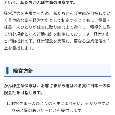
という、私たちかんぽ生命の決意です。
かんぽ生命について
終身保険
経営理念を実現するため、私たちかんぽ生命が目指してい
法人のお客さま向け商品一覧
養老保険
く具体的な姿を経営方針として制定するとともに、役員・
目的から探す
よくあるご質問
かんぽ生命について
かんぽのLifeサポートナビ
定期保険
社員一人ひとりが仕事に取り組む上で遵守し、積極的に取
お手続き一覧
お役立ち情報
り組む規範となる行動指針を制定しております。経営方針
学資保険
きっかけ・できごとから探す
お問い合わせ
かんぽ生命の団体取扱い
と行動指針の下、経営理念を実現し、更なる企業価値の向
長寿支援保険
上を目指します。
法人向け資料請求
お見積りシミュレーション
サステナビリティ
ご挨拶
保険
資料請求
お問い合わせ先
経営理念・経営戦略
医療
マイページでできること
経営方針
株主・投資家のみなさまへ
会社概要
お金
新規登録
財務情報
子育て
ログイン
かんぽ生命保険は、お客さまから選ばれる真に日本一の保
採用情報
株主・投資家のみなさまへ
ライフプラン
保険の探し方のポイント
険会社を目指します。
日本郵政グループとしての取り組み
保険かんたん診断
English
お客さま一人ひとりの人生によりそい、分かりやすい
採用情報
これからのライフイベントでかかる費用とは？
商品と質の高いサービスを提供します。
CM・オウンドメディア／ソーシャルメディア