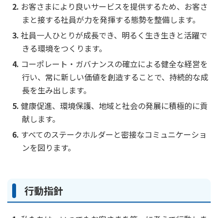
ご契約内容の確認
お客さまにより良いサービスを提供するため、お客さ
健康情報
まと接する社員が力を発揮する態勢を整備します。
お客さまに関する情報等の確認の取り組み
社員一人ひとりが成長でき、明るく生き生きと活躍で
ご契約手続きの流れ
きる環境をつくります。
かんぽブランド
保険料のお払込方法
コーポレート・ガバナンスの確立による健全な経営を
かんぽアプリ～かんぽの健康と安心を手のひらに～
行い、常に新しい価値を創造することで、持続的な成
各種サービス・お知らせ
長を生み出します。
保険用語集
かんぽプラチナライフサービス
健康促進、環境保護、地域と社会の発展に積極的に貢
お問い合わせ
かんぽ生命のサステナビリティ
献します。
ご契約のしおり・約款（Web約款）
すこやか健康ラボ
すべてのステークホルダーと密接なコミュニケーショ
保険用語集
ンを図ります。
お問い合わせ
お客さまの声／お客さまサービス向上の取組み
行動指針
ラジオ体操・みんなの体操
ラジオ体操ポータルサイト