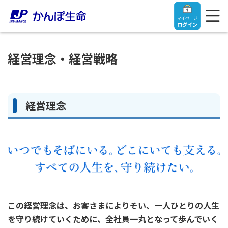
マイページ
ログイン
経営理念・経営戦略
トップ
経営理念
ご契約者さま
保険をご検討中のお客さま
ご契約者さま
マイページログイン
法人のお客さま
保険をご検討中のお客さま
この経営理念は、お客さまによりそい、一人ひとりの人生
お役立ち情報
【まずはご相談ください】企業経営でお悩みの方はこ
入院保険金・手術保険金のご請求
を守り続けていくために、全社員一丸となって歩んでいく
ちら