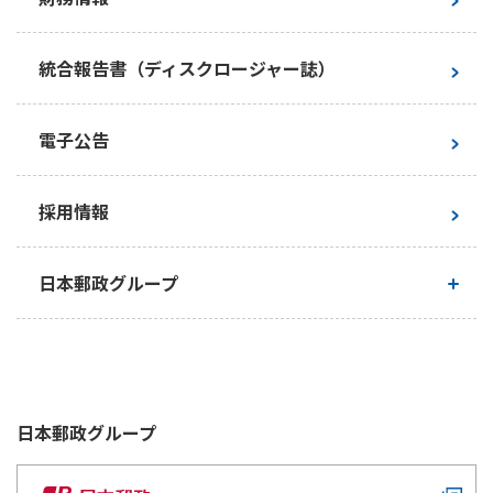
サステナビリティの考え方
保険契約者等の保護の取組み
統合報告書（ディスクロージャー誌）
マテリアリティ
お客さまからのお礼・お褒めの声
電子公告
環境
お客さまからの苦情の内容と件数
採用情報
社会
お客さま満足度調査
日本郵政グループ
ガバナンス
お客さまの声を経営に活かした改善事例
日本郵政グループとしての取り組み
サステナブル投資
お客さまの声を経営改善に活かす態勢
日本郵政グループ行動憲章
ステークホルダーエンゲージメント
日本郵政
グループ
社外からの評価・イニシアチブへの賛同