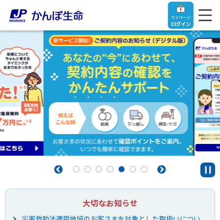
マイページ
ログイン
トップ
ご契約者さま
保険をご検討中のお客さま
ご契約者さま
マイページログイン
法人のお客さま
保険をご検討中のお客さま
大切なお知らせ
お役立ち情報
【まずはご相談ください】企業経営でお悩みの方はこ
入院保険金・手術保険金のご請求
ちら
災害救助法適用地域のお客さまを対象とした取扱いについ