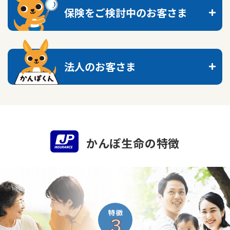
ご契約内容の確認
保険をご検討中のお客さま
健康情報
お客さまに関する情報等の確認の取り組み
マイページ
マイページのご案内
トップへ
ご契約手続きの流れ
かんぽブランド
法人のお客さま
保険料のお払込方法
かんぽアプリ～かんぽの健康と安心を手のひらに～
これからの保障を考える
各種サービス・お知らせ
新規登録
ログイン
保険用語集
かんぽプラチナライフサービス
探し方のポイント
トップへ
お問い合わせ
かんぽ生命のサステナビリティ
心配ごとから探す
お手続き一覧
ご契約のしおり・約款（Web約款）
法人のお客さま向け商品一覧
すこやか健康ラボ
かんぽ生命の
特徴
保険用語集
生活の変化から探す
保険金等のご請求
目的から探す
お問い合わせ
保険かんたん診断
ご住所・電話番号のご変更
お役立ち情報
お客さまの声／お客さまサービス向上の取組み
ラジオ体操・みんなの体操
保険の知識を深める
契約者貸付のご請求
かんぽ生命の団体取扱い
ラジオ体操ポータルサイト
お見積りシミュレーション
きっかけ・できごとから探す