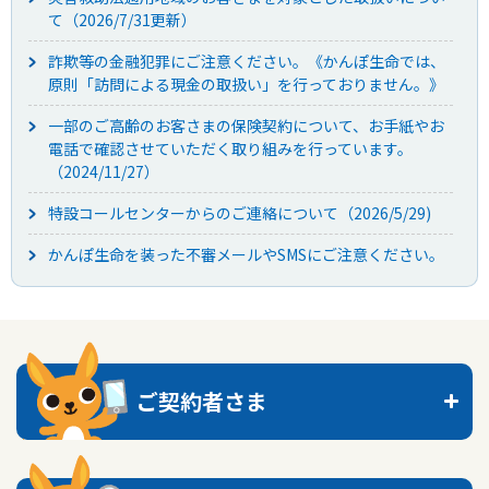
て（2026/7/31更新）
かんぽ生命について
終身保険
詐欺等の金融犯罪にご注意ください。《かんぽ生命では、
法人のお客さま向け商品一覧
養老保険
原則「訪問による現金の取扱い」を行っておりません。》
目的から探す
よくあるご質問
かんぽ生命について
かんぽのLifeサポートナビ
定期保険
お手続き一覧
一部のご高齢のお客さまの保険契約について、お手紙やお
お役立ち情報
学資保険
電話で確認させていただく取り組みを行っています。
きっかけ・できごとから探す
お問い合わせ
かんぽ生命の団体取扱い
（2024/11/27）
長寿支援保険
法人向け資料請求
特設コールセンターからのご連絡について（2026/5/29)
お見積りシミュレーション
サステナビリティ
ご挨拶
保険
資料請求
かんぽ生命を装った不審メールやSMSにご注意ください。
お問い合わせ先
経営理念・経営戦略
医療
マイページでできること
株主・投資家のみなさまへ
会社概要
お金
新規登録
財務情報
子育て
ログイン
採用情報
株主・投資家のみなさまへ
ライフプラン
保険の探し方のポイント
ご契約者さま
日本郵政グループとしての取り組み
保険かんたん診断
English
採用情報
これからのライフイベントでかかる費用とは？
トップへ
CM・オウンドメディア／ソーシャルメディア