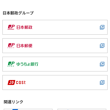
施について
取引時確認に関するお客さまへのお願い
かんぽ生命の社員を装った詐欺等の金融犯罪にご注意
日本郵政グループ
2026年07月31日
ください。
マイナンバー制度について
「統合報告書（ディスクロージャー誌）2026」の掲載
かんぽ生命では、原則「訪問による現金のお取扱い」
生命保険契約者保護機構について
を行っておりません。
2026年07月23日
システムメンテナンスのお知らせ
現金・保険証券（書）等のお預かりについて
「特定の社員しか取り扱えない、特別な高金利の貯
金や保険等」はございません。
FATCAに関するお客さまへのお願い
2026年07月13日
重要
かんぽ生命のサービスに関わる非公式のスマートフォ
令和8年7月滋賀県甲賀市の土砂崩れに対する非常取扱い
ご契約に関する重要なお知らせ
ン向けアプリにご注意ください。
の実施について
非居住者に係る金融口座情報の自動的交換のため
「JAPAN POSTジャパン」や「日本郵政」等を名乗
の報告制度に関するお客さまへのお願い
って小包の配達を装った不審メールにご注意くださ
関連リンク
い。
お手紙等でお客さまに関する情報等を定期的に確