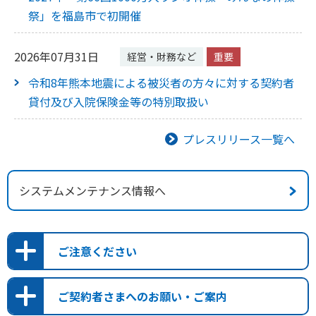
祭」を福島市で初開催
2026年07月31日
経営・財務など
重要
令和8年熊本地震による被災者の方々に対する契約者
貸付及び入院保険金等の特別取扱い
プレスリリース一覧へ
2026年08月07日
システムメンテナンス情報へ
車いすテニス大谷桃子選手の愛知・名古屋2026アジアパ
ラ競技大会 日本代表決定のお知らせ
ご注意ください
2026年07月31日
重要
かんぽ生命を装った不審メールやSMSにご注意くだ
ご契約者さまへのお願い・ご案内
令和8年熊本地震に対する非常取扱い・特別取扱いの実
さい。