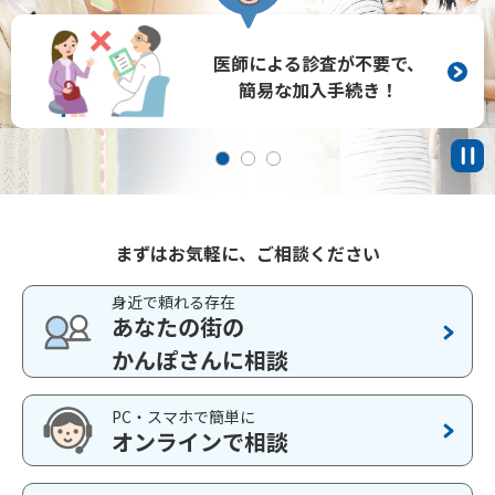
かんぽジャンクション
ご契約手続きの流れ
安定した財務基盤で
日本全国どこでも
医師による診査が不要で、
100年以上
お客さまの
お手続き可能！
簡易な加入手続き！
生活をサポート！
まずはお気軽に、ご相談ください
身近で頼れる存在
あなたの街の
かんぽさんに相談
PC・スマホで簡単に
オンラインで相談