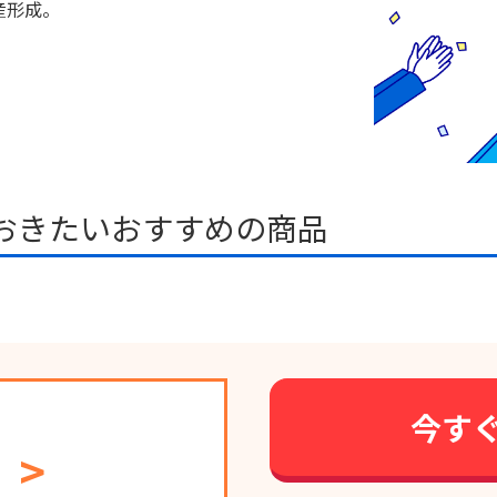
産形成。
おきたいおすすめの商品
今す
＋
>