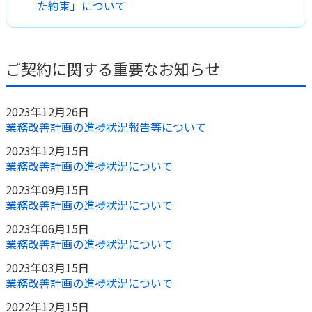
た約束」について
ご契約内容の確認
健康情報
お客さまに関する情報等の確認の取り組み
ご契約に関する重要なお知らせ
ご契約手続きの流れ
かんぽブランド
保険料のお払込方法
かんぽアプリ～かんぽの健康と安心を手のひらに～
2023年12月26日
各種サービス・お知らせ
業務改善計画の進捗状況報告等について
保険用語集
かんぽプラチナライフサービス
2023年12月15日
お問い合わせ
業務改善計画の進捗状況について
かんぽ生命のサステナビリティ
ご契約のしおり・約款（Web約款）
すこやか健康ラボ
2023年09月15日
保険用語集
業務改善計画の進捗状況について
お問い合わせ
2023年06月15日
業務改善計画の進捗状況について
お客さまの声／お客さまサービス向上の取組み
2023年03月15日
ラジオ体操・みんなの体操
業務改善計画の進捗状況について
ラジオ体操ポータルサイト
2022年12月15日