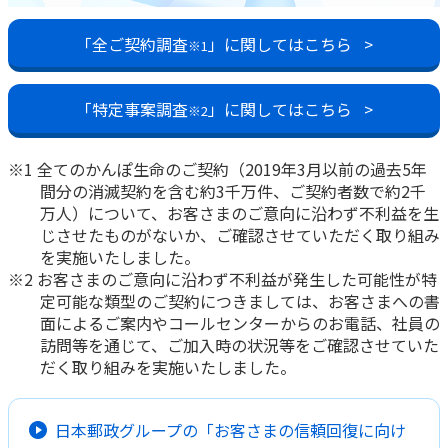
かんぽ生命について
終身保険
「全ご契約調査
」に関してはこちら
>
※1
法人のお客さま向け商品一覧
養老保険
目的から探す
よくあるご質問
かんぽ生命について
かんぽのLifeサポートナビ
定期保険
「特定事案調査
」に関してはこちら
>
お手続き一覧
※2
お役立ち情報
学資保険
きっかけ・できごとから探す
お問い合わせ
かんぽ生命の団体取扱い
長寿支援保険
※1 全てのかんぽ生命のご契約（2019年3月以前の過去5年
法人向け資料請求
間分の消滅契約を含む約3千万件、ご契約者数で約2千
お見積りシミュレーション
万人）について、お客さまのご意向に沿わず不利益を生
サステナビリティ
ご挨拶
保険
資料請求
じさせたものがないか、ご確認させていただく取り組み
お問い合わせ先
経営理念・経営戦略
医療
を実施いたしました。
マイページでできること
株主・投資家のみなさまへ
※2 お客さまのご意向に沿わず不利益が発生した可能性が特
会社概要
お金
新規登録
定可能な類型のご契約につきましては、お客さまへの書
財務情報
子育て
面によるご案内やコールセンターからのお電話、社員の
ログイン
採用情報
訪問等を通じて、ご加入時の状況等をご確認させていた
株主・投資家のみなさまへ
ライフプラン
保険の探し方のポイント
だく取り組みを実施いたしました。
日本郵政グループとしての取り組み
保険かんたん診断
English
採用情報
これからのライフイベントでかかる費用とは？
日本郵政グループの「お客さまの信頼回復に向け
CM・オウンドメディア／ソーシャルメディア