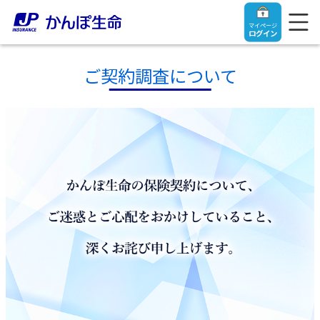
マイページ
ログイン
ご契約調査について
トップ
ご契約者さま
保険をご検討中のお客さま
ご契約者さま
マイページログイン
法人のお客さま
保険をご検討中のお客さま
お役立ち情報
【まずはご相談ください】企業経営でお悩みの方はこ
入院保険金・手術保険金のご請求
ちら