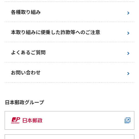
ご契約内容の確認
健康情報
各種取り組み
お客さまに関する情報等の確認の取り組み
ご契約手続きの流れ
本取り組みに便乗した詐欺等へのご注意
かんぽブランド
保険料のお払込方法
かんぽアプリ～かんぽの健康と安心を手のひらに～
各種サービス・お知らせ
よくあるご質問
保険用語集
かんぽプラチナライフサービス
お問い合わせ
お問い合わせ
かんぽ生命のサステナビリティ
ご契約のしおり・約款（Web約款）
すこやか健康ラボ
保険用語集
お問い合わせ
日本郵政
グループ
お客さまの声／お客さまサービス向上の取組み
ラジオ体操・みんなの体操
ラジオ体操ポータルサイト