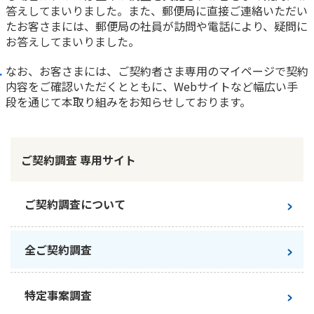
答えしてまいりました。また、郵便局に直接ご連絡いただい
かんぽ生命について
たお客さまには、郵便局の社員が訪問や電話により、疑問に
終身保険
法人のお客さま向け商品一覧
お答えしてまいりました。
養老保険
目的から探す
よくあるご質問
かんぽ生命について
かんぽのLifeサポートナビ
なお、お客さまには、ご契約者さま専用のマイページで契約
定期保険
お手続き一覧
お役立ち情報
内容をご確認いただくとともに、Webサイトなど幅広い手
学資保険
きっかけ・できごとから探す
段を通じて本取り組みをお知らせしております。
お問い合わせ
かんぽ生命の団体取扱い
長寿支援保険
法人向け資料請求
お見積りシミュレーション
サステナビリティ
ご挨拶
保険
ご契約調査 専用サイト
資料請求
お問い合わせ先
経営理念・経営戦略
医療
マイページでできること
株主・投資家のみなさまへ
会社概要
お金
ご契約調査について
新規登録
財務情報
子育て
ログイン
採用情報
株主・投資家のみなさまへ
ライフプラン
保険の探し方のポイント
全ご契約調査
日本郵政グループとしての取り組み
保険かんたん診断
English
採用情報
これからのライフイベントでかかる費用とは？
特定事案調査
CM・オウンドメディア／ソーシャルメディア