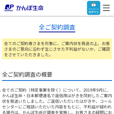
マイページ
ログイン
全ご契約調査
全てのご契約者さまを対象に、ご案内状を発送の上、お客
トップ
さまのご意向に沿わず生じさせた不利益がないか、ご確認
をさせていただきました。
ご契約者さま
全ご契約調査の概要
保険をご検討中のお客さま
ご契約者さま
全てのご契約（特定事案を除く）について、2019年9月に、
マイページログイン
法人のお客さま
保険をご検討中のお客さま
かんぽ生命・日本郵便連名で返信用はがきを同封したご案内
状を発送いたしました。ご返信いただいたはがきや、コール
センターにご相談いただいた内容をもとに、不利益が疑われ
お役立ち情報
【まずはご相談ください】企業経営でお悩みの方はこ
入院保険金・手術保険金のご請求
る場合は、かんぽ生命が調査を実施し、お客さまの疑問にお
ちら