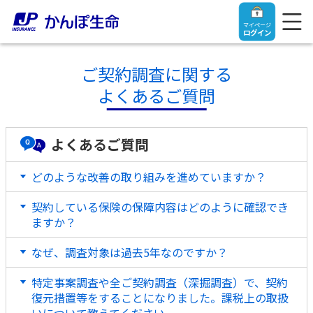
マイページ
ログイン
ご契約調査に関する
よくあるご質問
トップ
よくあるご質問
ご契約者さま
どのような改善の取り組みを進めていますか？
契約している保険の保障内容はどのように確認でき
保険をご検討中のお客さま
ご契約者さま
ますか？
マイページログイン
法人のお客さま
なぜ、調査対象は過去5年なのですか？
保険をご検討中のお客さま
特定事案調査や全ご契約調査（深掘調査）で、契約
お役立ち情報
【まずはご相談ください】企業経営でお悩みの方はこ
入院保険金・手術保険金のご請求
復元措置等をすることになりました。課税上の取扱
ちら