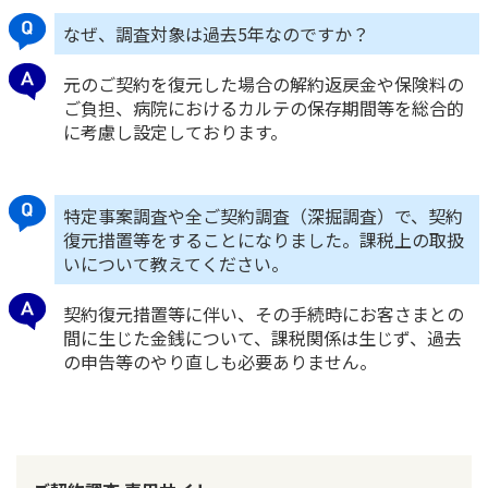
ご契約内容の確認
健康情報
なぜ、調査対象は過去5年なのですか？
お客さまに関する情報等の確認の取り組み
元のご契約を復元した場合の解約返戻金や保険料の
ご契約手続きの流れ
ご負担、病院におけるカルテの保存期間等を総合的
かんぽブランド
に考慮し設定しております。
保険料のお払込方法
かんぽアプリ～かんぽの健康と安心を手のひらに～
各種サービス・お知らせ
保険用語集
かんぽプラチナライフサービス
特定事案調査や全ご契約調査（深掘調査）で、契約
復元措置等をすることになりました。課税上の取扱
お問い合わせ
かんぽ生命のサステナビリティ
いについて教えてください。
ご契約のしおり・約款（Web約款）
すこやか健康ラボ
契約復元措置等に伴い、その手続時にお客さまとの
保険用語集
間に生じた金銭について、課税関係は生じず、過去
お問い合わせ
の申告等のやり直しも必要ありません。
お客さまの声／お客さまサービス向上の取組み
ラジオ体操・みんなの体操
ラジオ体操ポータルサイト