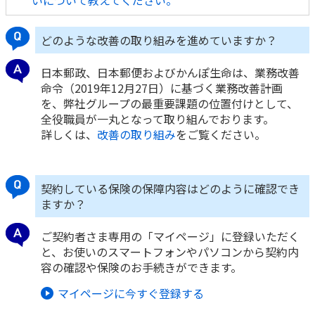
いについて教えてください。
かんぽ生命について
終身保険
どのような改善の取り組みを進めていますか？
法人のお客さま向け商品一覧
養老保険
目的から探す
よくあるご質問
かんぽ生命について
かんぽのLifeサポートナビ
定期保険
日本郵政、日本郵便およびかんぽ生命は、業務改善
お手続き一覧
お役立ち情報
命令（2019年12月27日）に基づく業務改善計画
学資保険
きっかけ・できごとから探す
を、弊社グループの最重要課題の位置付けとして、
お問い合わせ
かんぽ生命の団体取扱い
長寿支援保険
全役職員が一丸となって取り組んでおります。
法人向け資料請求
詳しくは、
改善の取り組み
をご覧ください。
お見積りシミュレーション
サステナビリティ
ご挨拶
保険
資料請求
お問い合わせ先
経営理念・経営戦略
医療
マイページでできること
契約している保険の保障内容はどのように確認でき
株主・投資家のみなさまへ
会社概要
お金
ますか？
新規登録
財務情報
子育て
ログイン
採用情報
ご契約者さま専用の「マイページ」に登録いただく
株主・投資家のみなさまへ
ライフプラン
保険の探し方のポイント
と、お使いのスマートフォンやパソコンから契約内
日本郵政グループとしての取り組み
容の確認や保険のお手続きができます。
保険かんたん診断
English
採用情報
これからのライフイベントでかかる費用とは？
マイページに今すぐ登録する
CM・オウンドメディア／ソーシャルメディア