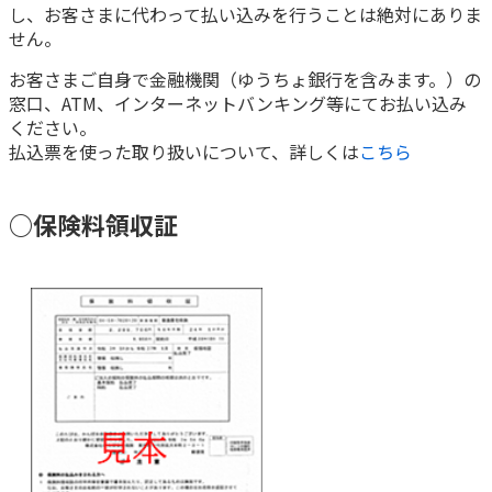
し、お客さまに代わって払い込みを行うことは絶対にありま
かんぽ生命について
せん。
終身保険
法人のお客さま向け商品一覧
養老保険
お客さまご自身で金融機関（ゆうちょ銀行を含みます。）の
目的から探す
よくあるご質問
かんぽ生命について
窓口、ATM、インターネットバンキング等にてお払い込み
かんぽのLifeサポートナビ
定期保険
お手続き一覧
ください。
お役立ち情報
学資保険
払込票を使った取り扱いについて、詳しくは
こちら
きっかけ・できごとから探す
お問い合わせ
かんぽ生命の団体取扱い
長寿支援保険
法人向け資料請求
お見積りシミュレーション
○保険料領収証
サステナビリティ
ご挨拶
保険
資料請求
お問い合わせ先
経営理念・経営戦略
医療
マイページでできること
株主・投資家のみなさまへ
会社概要
お金
新規登録
財務情報
子育て
ログイン
採用情報
株主・投資家のみなさまへ
ライフプラン
保険の探し方のポイント
日本郵政グループとしての取り組み
保険かんたん診断
English
採用情報
これからのライフイベントでかかる費用とは？
CM・オウンドメディア／ソーシャルメディア