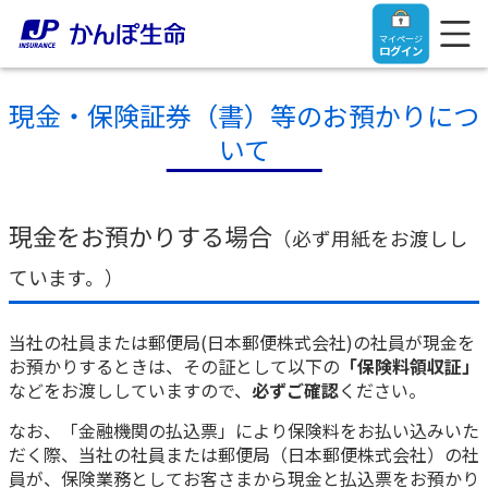
マイページ
ログイン
現金・保険証券（書）等のお預かりにつ
いて
トップ
現金をお預かりする場合
（必ず用紙をお渡しし
ご契約者さま
ています。）
保険をご検討中のお客さま
ご契約者さま
当社の社員または郵便局(日本郵便株式会社)の社員が現金を
お預かりするときは、その証として以下の
「保険料領収証」
マイページログイン
などをお渡ししていますので、
必ずご確認
ください。
法人のお客さま
保険をご検討中のお客さま
なお、「金融機関の払込票」により保険料をお払い込みいた
だく際、当社の社員または郵便局（日本郵便株式会社）の社
お役立ち情報
【まずはご相談ください】企業経営でお悩みの方はこ
入院保険金・手術保険金のご請求
員が、保険業務としてお客さまから現金と払込票をお預かり
ちら