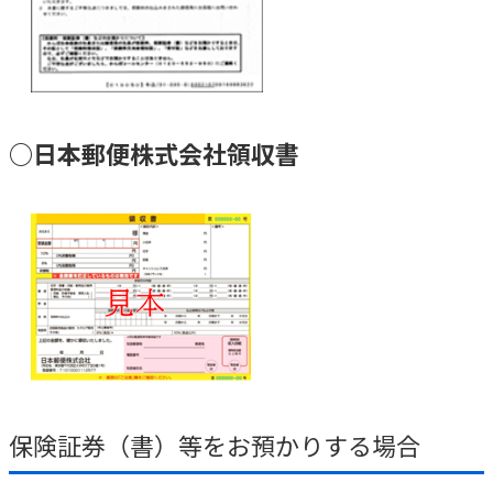
ご契約内容の確認
健康情報
お客さまに関する情報等の確認の取り組み
ご契約手続きの流れ
かんぽブランド
保険料のお払込方法
○日本郵便株式会社領収書
かんぽアプリ～かんぽの健康と安心を手のひらに～
各種サービス・お知らせ
保険用語集
かんぽプラチナライフサービス
お問い合わせ
かんぽ生命のサステナビリティ
ご契約のしおり・約款（Web約款）
すこやか健康ラボ
保険用語集
お問い合わせ
お客さまの声／お客さまサービス向上の取組み
ラジオ体操・みんなの体操
保険証券（書）等をお預かりする場合
ラジオ体操ポータルサイト