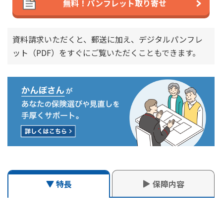
無料！パンフレット取り寄せ
横スクロールできます
かんぽジャンクション
保険種類
長寿支援保険（低解約返戻金型）「長寿のしあわせ」
資料請求いただくと、郵送に加え、デジタルパンフレ
ット（PDF）を
すぐにご覧いただくこともできます。
長寿支援保険（低解約返戻金型）「長寿のしあわせ」
加入年齢の計算方法は、改定前後で異なります。
加入年齢の計算方法は、改定前後で異なります。
保障内容
特長