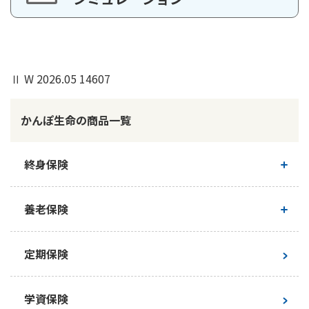
マイページ
加入年齢
50歳
「保険料払込月数の変更」からは、残期間分の一括払込みは選
年金支払開始年齢
70歳
択できません。残期間分の一括払込み（残期間前納）をご希望
の場合は、「Web口座振替受付サービス」または郵便局でお手
Ⅱ W 2026.05 14607
続きください。
保険料払込期間
20年
かんぽ生命の商品一覧
1回あたり年金支払金額
10万円
保険証券（保険証書）の記号番号が確認できるもの
終身保険
年金受取総額
300万円
ご契約者さまの本人確認書類（運転免許証／マイナン
バーカードなど）
終身保険について
保険料
※3※4
男性：8,360円/月
養老保険
女性：9,220円/月
なお、お手続きいただくお日にちによって変更できない
新ながいきくん
場合もございますので、ご了承ください。
養老保険について
定期保険
保険料払込総額
男性：2,006,400円
女性：2,212,800円
かんぽにおまかせ（終身タイプ）
新フリープラン
学資保険