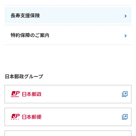
保険料払込方法
口座払込み
つなぐ幸せ
かんぽにおまかせ（満期タイプ）
長寿支援保険
特約は含まれておりません。
記載している保険料額は、契約日を2026年5月
特約保障のご案内
2日として算出しています。
日本郵政
グループ