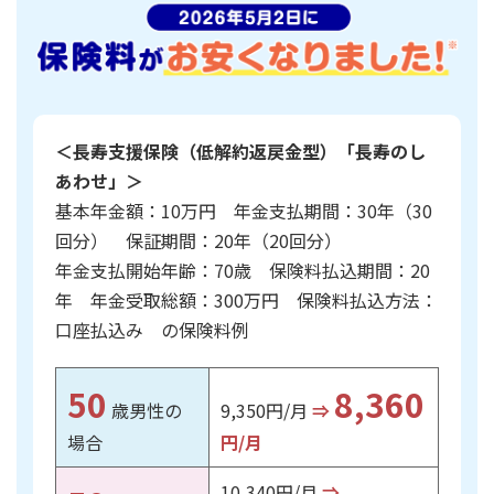
かんぽ生命について
終身保険
法人のお客さま向け商品一覧
養老保険
目的から探す
よくあるご質問
かんぽ生命について
かんぽのLifeサポートナビ
定期保険
お手続き一覧
お役立ち情報
学資保険
＜長寿支援保険（低解約返戻金型）「長寿のし
きっかけ・できごとから探す
お問い合わせ
かんぽ生命の団体取扱い
あわせ」＞
長寿支援保険
法人向け資料請求
基本年金額：10万円 年金支払期間：30年（30
お見積りシミュレーション
サステナビリティ
ご挨拶
保険
回分） 保証期間：20年（20回分）
資料請求
年金支払開始年齢：70歳 保険料払込期間：20
お問い合わせ先
経営理念・経営戦略
医療
マイページでできること
年 年金受取総額：300万円 保険料払込方法：
株主・投資家のみなさまへ
会社概要
お金
口座払込み の保険料例
新規登録
財務情報
子育て
ログイン
採用情報
株主・投資家のみなさまへ
ライフプラン
保険の探し方のポイント
50
8,360
歳男性の
9,350円/月
⇒
日本郵政グループとしての取り組み
保険かんたん診断
English
場合
円/月
採用情報
これからのライフイベントでかかる費用とは？
CM・オウンドメディア／ソーシャルメディア
10,340円/月
⇒