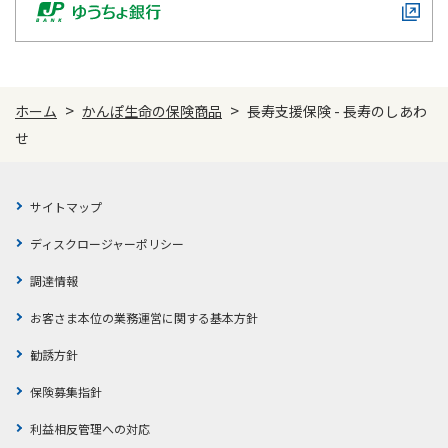
1契約に最大2種類まで
>
>
付加できます
ホーム
かんぽ生命の保険商品
長寿支援保険 - 長寿のしあわ
せ
災害保障
サイトマップ
無配当災害特約
ディスクロージャーポリシー
不慮の事故でのケガによる
死亡・身体障がい
を保障
調達情報
お客さま本位の業務運営に関する基本方針
医療保障
勧誘方針
医療特約「もっとその日からプラス」
保険募集指針
不慮の事故での病気やケガによる
利益相反管理への対応
入院・手術・放射線治療
を保障