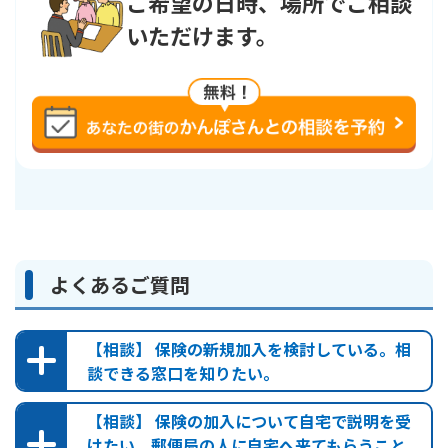
ご希望の日時、場所でご相談
す。返戻率は小数点以下第2位を切り捨てています。
いただけます。
支払事由
保険金名など
年金支払事由発生日
またはその日の
1
年金
年ごとの応当日
に
生存
しているとき
よくあるご質問
・返戻金の水準を低くしています。
長生きした場合の年金受取額を大きくするため、保険料払込
期間満了前に被保険者が死亡された場合や解約された場合に
【相談】 保険の新規加入を検討している。相
お支払いする返戻金の水準を低くしており、返戻金が保険料
談できる窓口を知りたい。
払込累計額を下回ります。
【相談】 保険の加入について自宅で説明を受
・保証期間中に被保険者が死亡された場合
けたい。郵便局の人に自宅へ来てもらうこと
保証期間満了までの年金受取総額のうち、未払分の現価