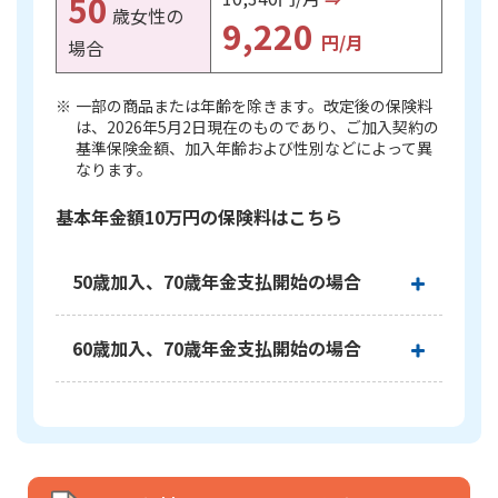
50
ご契約内容の確認
歳女性の
健康情報
9,220
円/月
お客さまに関する情報等の確認の取り組み
場合
一部の商品または年齢を除きます。改定後の保険料
ご契約手続きの流れ
は、2026年5月2日現在のものであり、ご加入契約の
かんぽブランド
保険料のお払込方法
基準保険金額、加入年齢および性別などによって異
かんぽアプリ～かんぽの健康と安心を手のひらに～
なります。
各種サービス・お知らせ
保険用語集
基本年金額10万円の保険料はこちら
かんぽプラチナライフサービス
お問い合わせ
かんぽ生命のサステナビリティ
50歳加入、70歳年金支払開始の場合
ご契約のしおり・約款（Web約款）
すこやか健康ラボ
保険用語集
50歳加入、70歳年金支払開始の場合、基本年金額10
60歳加入、70歳年金支払開始の場合
お問い合わせ
●保険料改定（2026年5月2日）前後での保険料例
基本契約（基本年金額：10万円 加入年齢※：50歳 年金
60歳加入、70歳年金支払開始の場合、基本年金額10
お客さまの声／お客さまサービス向上の取組み
払込み）の場合
●保険料改定（2026年5月2日）前後での保険料例
ラジオ体操・みんなの体操
基本契約（基本年金額：10万円 加入年齢※：60歳 年金
横スクロールできます
ラジオ体操ポータルサイト
保険種類
払込み）の場合