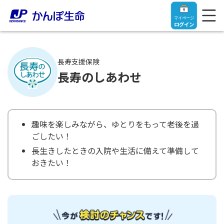
マイページ
ログイン
長寿支援保険
長寿のしあわせ
トップ
ご契約者さま
趣味を楽しみながら、ゆとりをもって老後を過
ごしたい！
保険をご検討中のお客さま
ご契約者さま
長生きしたときの入院や生活に備えて準備して
おきたい！
マイページログイン
法人のお客さま
保険をご検討中のお客さま
お役立ち情報
【まずはご相談ください】企業経営でお悩みの方はこ
入院保険金・手術保険金のご請求
ちら