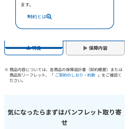
ます。
特約とは
特長
保障内容
商品内容については、各商品の保障設計書（契約概要）または
60歳
65歳
商品別リーフレット、「
ご契約のしおり・約款
」をご確認く
年金支払開始年齢
ださい。
支払開始
支払開始
加入年齡範囲
50歳
50~55歳
横スクロールできます
保証期間/
気になったらまずはパンフレット取り寄
20年/30年
年金支払期間(最大)
せ