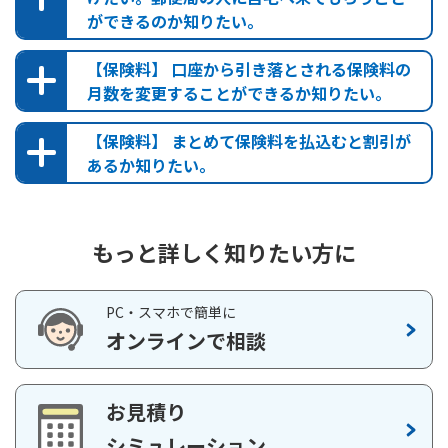
ができるのか知りたい。
（
※2
）に相当する額は最低保証されますが、ご加入時の年齢
郵便局検索
や性別などによっては、受取総額が保険料払込総額を下回り
なお、一部の郵便局では、保険のお取扱いをしておりませんの
【保険料】 口座から引き落とされる保険料の
ます。
で、ご注意ください。また、本サイトのコンテンツもご一読く
月数を変更することができるか知りたい。
未払分の年金を予定利率で割り引いて現在の価値に計算
ださい。
しなおしますので、未払分の年金の総額よりも少なくな
【保険料】 まとめて保険料を払込むと割引が
保険かんたん診断
ります。
あるか知りたい。
お問い合わせ
・貯蓄型商品ではありません
被保険者の死亡の時期によっては、お支払いする金額が保険
料払込総額を下回ります。
もっと詳しく知りたい方に
前納払込保険料シミュレーション（かんぽ生命保険契
PC・スマホで簡単に
約）
オンラインで相談
ご契約例
前納払込保険料シミュレーション（簡易生命保険契
約）
年金支払期間30年（30回分）、保証期間20年（20
お見積り
回分）の場合
シミュレーション