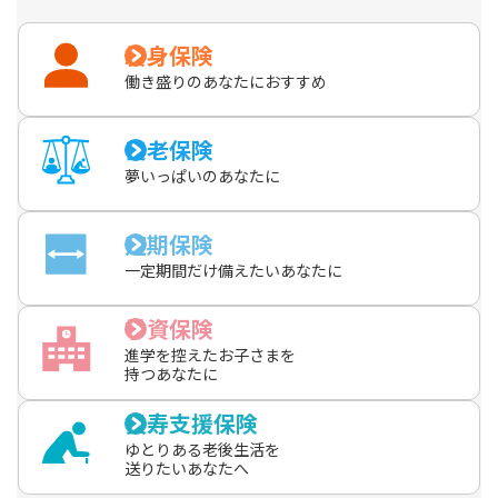
大5回お支払いします。保険期間を通して、病気によ
＜無配当総合医療特約（R04）特約基準保険金額
る入院・不慮の事故でのケガによる入院の別にそれ
かんぽジャンクション
終身保険
ぞれ20回まで。
500万円 【入院保険金日額5,000円】の場合＞
働き盛りのあなたに
おすすめ
※3 入院保険金日額の10倍。創傷処理、皮膚切開術など
お支払いの対象とならない手術があります。
養老保険
※4 厚生労働省「令和5年社会医療診療行為別統計 令和5
夢いっぱいのあなたに
年6月審査分」を基に、同資料中の「入院」を「入院
中」、「入院外」を「外来」とかんぽ生命が加工し
定期保険
て作成
一定期間だけ
備えたいあなたに
学資保険
お支払いの対象となる先進医療
支払事由
進学を控えたお子さまを
病気または不慮の事故でのケガにより、先進医療に
持つあなたに
該当する療養を受けたとき
長寿支援保険
支払額
ゆとりある老後生活を
送りたいあなたへ
被保険者が受けた先進医療にかかる技術料と同額