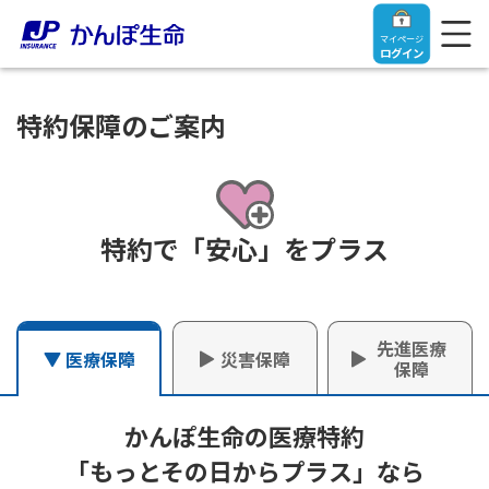
マイページ
ログイン
特約保障のご案内
トップ
特約で「安心」をプラス
ご契約者さま
保険をご検討中のお客さま
ご契約者さま
先進医療
災害保障
医療保障
保障
マイページログイン
法人のお客さま
保険をご検討中のお客さま
かんぽ生命の医療特約
お役立ち情報
【まずはご相談ください】企業経営でお悩みの方はこ
入院保険金・手術保険金のご請求
「もっとその日からプラス」なら
ちら