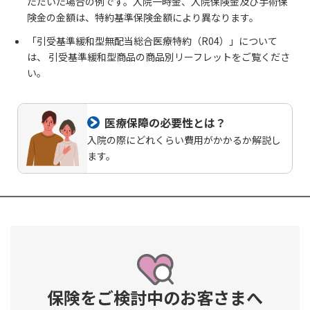
の手術も、手術保険金
をお支払いします。
ただいた場合の例です。入院一時金、入院保険金及び手術保
ご契約内容の確認
健康情報
険金の金額は、特約基準保険金額により異なります。
お客さまに関する情報等の確認の取り組み
「引受基準緩和型無配当総合医療特約（R04）」について
は、 引受基準緩和型商品の商品別リーフレットをご覧くださ
ご契約手続きの流れ
い。
かんぽブランド
保険料のお払込方法
かんぽアプリ～かんぽの健康と安心を手のひらに～
各種サービス・お知らせ
医療保障の必要性とは？
保険用語集
かんぽプラチナライフサービス
入院の際にどれくらい費用がかかるか解説し
お問い合わせ
ます。
かんぽ生命のサステナビリティ
ご契約のしおり・約款（Web約款）
すこやか健康ラボ
保険用語集
お問い合わせ
＜無配当総合医療特約（R04）特約基準保険金額
＜無配当総合医療特約（R04）特約基準保険金額
500万円 【入院保険金日額5,000円】の場合＞
お客さまの声／お客さまサービス向上の取組み
500万円 【入院保険金日額5,000円】の場合＞
ラジオ体操・みんなの体操
※1 入院保険金日額の20倍。なお、1回の入院につき、入
※2 1回の入院につき、最高120日分まで。
保険をご検討中のお客さまへ
ラジオ体操ポータルサイト
院1日目、30日目、60日目、90日目、120日目の最