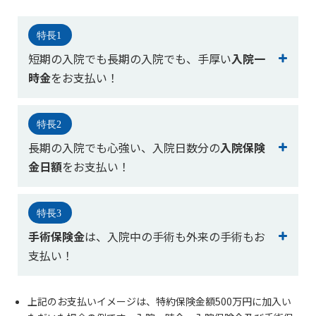
かんぽ生命について
終身保険
法人のお客さま向け商品一覧
養老保険
短期の入院でも長期の入院でも、手厚い
入院一
目的から探す
よくあるご質問
かんぽ生命について
かんぽのLifeサポートナビ
定期保険
時金
をお支払い！
お手続き一覧
お役立ち情報
学資保険
きっかけ・できごとから探す
お問い合わせ
かんぽ生命の団体取扱い
支払事由
長寿支援保険
病院等から請求される医療費の自己負担には、
入
法人向け資料請求
不慮の事故でのケガにより180日以内に死亡したと
お見積りシミュレーション
院初日と30日ごとにお支払いする入院一時金
※1
で
長期の入院でも心強い、入院日数分の
入院保険
サステナビリティ
き
ご挨拶
保険
備えられます。
支払事由
資料請求
金日額
をお支払い！
お問い合わせ先
経営理念・経営戦略
医療
不慮の事故でのケガにより180日以内に当社所定の
支払額
マイページでできること
株主・投資家のみなさまへ
会社概要
お金
身体障がいの状態になったとき
特約基準保険金額
差額ベッド代や食事代等の費用には、
入院1日ご
新規登録
財務情報
子育て
とにお支払いする入院保険金
※2
で備えられます。
ログイン
支払額
採用情報
手術保険金
は、入院中の手術も外来の手術もお
株主・投資家のみなさまへ
ライフプラン
保険の探し方のポイント
身体障がいの状態に応じ、特約基準保険金額の10％
支払い！
日本郵政グループとしての取り組み
保険かんたん診断
～100％
English
採用情報
これからのライフイベントでかかる費用とは？
手術を受けられた場合には、
入院中の手術も外来
上記のお支払いイメージは、特約保険金額500万円に加入い
CM・オウンドメディア／ソーシャルメディア
※3