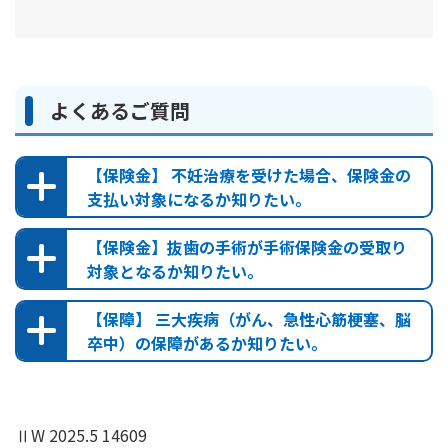
（通算300万円まで）
なお、技術料が1万円未満の場合は、一律1万円
先進医療保険金の支払額の合計額は、特約基準保険金額
300万円が上限です。更新した場合、先進医療保険金の支
払額の上限は、更新前の特約でお支払いした先進医療保
よくあるご質問
険金額を通算します
【保険金】 不妊治療を受けた場合、保険金の
支払い対象になるか知りたい。
【保険金】抜歯の手術が手術保険金の受取り
対象となるか知りたい。
【保障】 三大疾病（がん、急性心筋梗塞、脳
卒中）の保障があるか知りたい。
無配当傷害入院特約
無配当疾病傷害入院特約
ⅡW 2025.5 14609
無配当傷害入院特約（学資保険（H24）用）