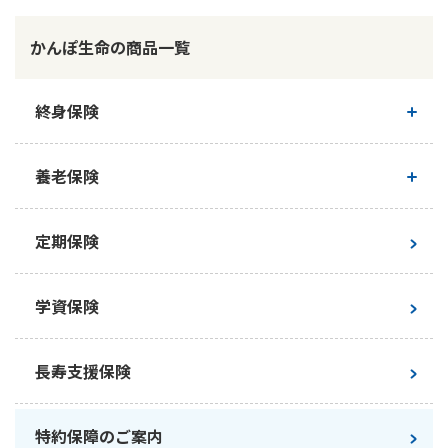
＜代表的な手術名＞
無配当疾病傷害入院特約（学資保険（H24）用）
精巣内精子採取術
かんぽ生命の商品一覧
人工授精
■ご参考
保険金等のご請求について＜PDF：7.77MB＞
胚移植術
終身保険
お支払いできる事例とできない事例＜PDF：1.41 MB＞
採卵術
なお、付加された特約によってお支払い対象の可否が異
終身保険について
養老保険
なります。
新ながいきくん
養老保険について
定期保険
かんぽにおまかせ（終身タイプ）
新フリープラン
学資保険
つなぐ幸せ
かんぽにおまかせ（満期タイプ）
長寿支援保険
かんぽ生命先進医療百科
特約保障のご案内