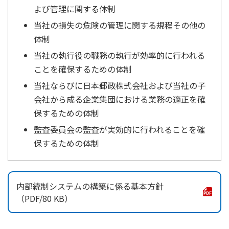
よび管理に関する体制
かんぽ生命について
終身保険
当社の損失の危険の管理に関する規程その他の
法人のお客さま向け商品一覧
養老保険
体制
目的から探す
よくあるご質問
かんぽ生命について
かんぽのLifeサポートナビ
定期保険
当社の執行役の職務の執行が効率的に行われる
お手続き一覧
お役立ち情報
学資保険
ことを確保するための体制
きっかけ・できごとから探す
お問い合わせ
かんぽ生命の団体取扱い
長寿支援保険
当社ならびに日本郵政株式会社および当社の子
法人向け資料請求
会社から成る企業集団における業務の適正を確
お見積りシミュレーション
サステナビリティ
ご挨拶
保険
保するための体制
資料請求
お問い合わせ先
経営理念・経営戦略
医療
監査委員会の監査が実効的に行われることを確
マイページでできること
株主・投資家のみなさまへ
保するための体制
会社概要
お金
新規登録
財務情報
子育て
ログイン
採用情報
株主・投資家のみなさまへ
ライフプラン
保険の探し方のポイント
内部統制システムの構築に係る基本方針
日本郵政グループとしての取り組み
保険かんたん診断
80 KB
English
採用情報
これからのライフイベントでかかる費用とは？
CM・オウンドメディア／ソーシャルメディア