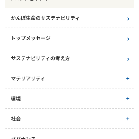
かんぽ生命のサステナビリティ
トップメッセージ
サステナビリティの考え方
マテリアリティ
マテリアリティ（重要課題）
環境
マテリアリティ特定プロセス
基本的な考え方
社会
サステナビリティ推進状況
企業活動における環境への配慮
人権
ガバナンス