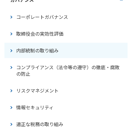
価値創造プロセス
気候変動への取り組み
人的資本経営
コーポレートガバナンス
生物多様性保全への取り組み
企業風土改革・キャリア形成支援
取締役会の実効性評価
人材確保・人材育成
内部統制の取り組み
ダイバーシティ・柔軟な働き方の推進
コンプライアンス（法令等の遵守）の徹底・腐敗
の防止
安全衛生・健康経営
リスクマネジメント
労働基準
情報セキュリティ
社会貢献活動
適正な税務の取り組み