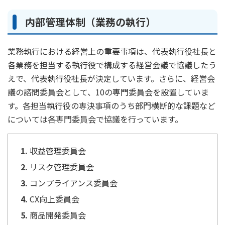
ご契約内容の確認
健康情報
お客さまに関する情報等の確認の取り組み
内部管理体制（業務の執行）
ご契約手続きの流れ
業務執行における経営上の重要事項は、代表執行役社長と
かんぽブランド
各業務を担当する執行役で構成する経営会議で協議したう
保険料のお払込方法
かんぽアプリ～かんぽの健康と安心を手のひらに～
えで、代表執行役社長が決定しています。さらに、経営会
各種サービス・お知らせ
議の諮問委員会として、10の専門委員会を設置していま
保険用語集
かんぽプラチナライフサービス
す。各担当執行役の専決事項のうち部門横断的な課題など
お問い合わせ
については各専門委員会で協議を行っています。
かんぽ生命のサステナビリティ
ご契約のしおり・約款（Web約款）
すこやか健康ラボ
保険用語集
収益管理委員会
お問い合わせ
リスク管理委員会
コンプライアンス委員会
お客さまの声／お客さまサービス向上の取組み
ラジオ体操・みんなの体操
CX向上委員会
ラジオ体操ポータルサイト
商品開発委員会