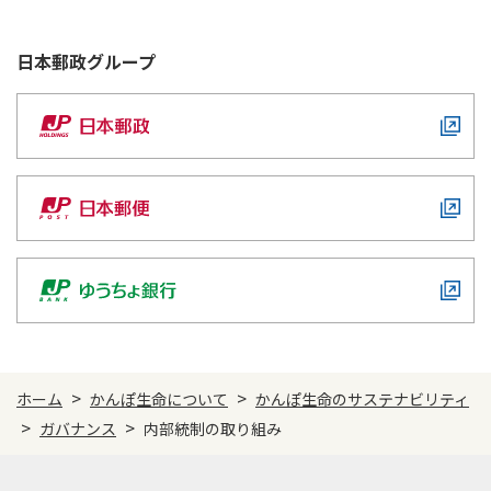
従業員
ESGデータ集
日本郵政
グループ
地域・社会
統合報告書（ディスクロージャー誌）
有識者ダイアログ
有価証券報告書
責任投資レポート
GRIスタンダード対照表
ESG情報インデックス
>
>
ホーム
かんぽ生命について
かんぽ生命のサステナビリティ
>
>
ガバナンス
内部統制の取り組み