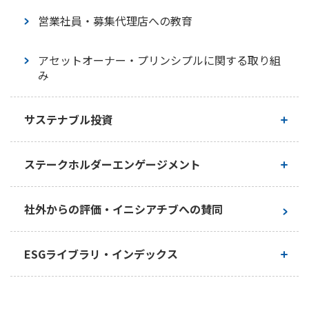
障がいのあるお客さまへの対応
営業社員・募集代理店への教育
災害時の特別な取扱い
アセットオーナー・プリンシプルに関する取り組
み
サプライチェーン・マネジメント
サステナブル投資
サステナブル投資方針・推進体制等
ステークホルダーエンゲージメント
サステナブル投資の手法・投資事例
基本的な考え方
社外からの評価・イニシアチブへの賛同
スチュワードシップ活動
お客さまとの対話
ESGライブラリ・インデックス
株主・投資家との対話
サステナビリティレポート