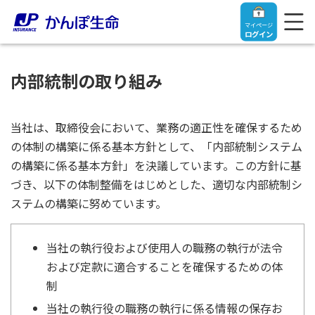
マイページ
ログイン
内部統制の取り組み
トップ
当社は、取締役会において、業務の適正性を確保するため
の体制の構築に係る基本方針として、「内部統制システム
の構築に係る基本方針」を決議しています。この方針に基
ご契約者さま
づき、以下の体制整備をはじめとした、適切な内部統制シ
ステムの構築に努めています。
保険をご検討中のお客さま
ご契約者さま
当社の執行役および使用人の職務の執行が法令
マイページログイン
法人のお客さま
保険をご検討中のお客さま
および定款に適合することを確保するための体
制
お役立ち情報
【まずはご相談ください】企業経営でお悩みの方はこ
入院保険金・手術保険金のご請求
当社の執行役の職務の執行に係る情報の保存お
ちら