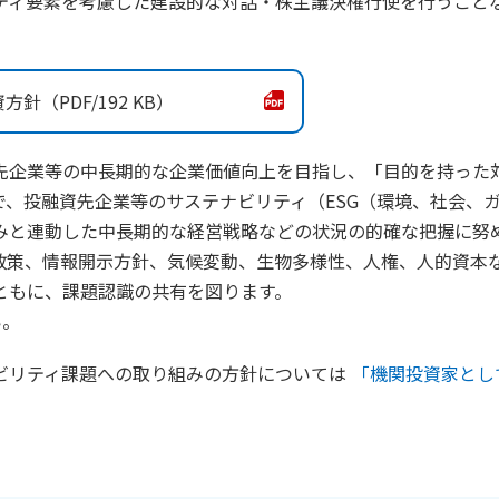
ティ要素を考慮した建設的な対話・株主議決権行使を行うこと
資方針
192 KB
先企業等の中長期的な企業価値向上を目指し、「目的を持った
、投融資先企業等のサステナビリティ（ESG（環境、社会、
みと連動した中長期的な経営戦略などの状況の的確な把握に努
政策、情報開示方針、気候変動、生物多様性、人権、人的資本
ともに、課題認識の共有を図ります。
い。
ビリティ課題への取り組みの方針については
「機関投資家とし