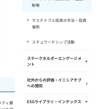
援
制等
内部統制の取り組み
人材確保・人材育成
サステナブル投資の手法・投資
事例
コンプライアンス（法令等の遵
ダイバーシティ・柔軟な働き方
守）の徹底・腐敗の防止
の推進
スチュワードシップ活動
リスクマネジメント
安全衛生・健康経営
ステークホルダーエンゲージメ
ント
情報セキュリティ
労働基準
基本的な考え方
社外からの評価・イニシアチブ
適正な税務の取り組み
への賛同
社会貢献活動
お客さまとの対話
営業社員・募集代理店への教育
障がいのあるお客さまへの対応
ESGライブラリ・インデックス
リティ要
株主・投資家との対話