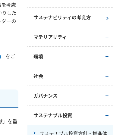
素を考慮
かりした
サステナビリティの考え方
ルダーの
。
マテリアリティ
マテリアリティ（重要課題）
」
をご
環境
マテリアリティ特定プロセス
基本的な考え方
社会
サステナビリティ推進状況
企業活動における環境への配慮
人権
ガバナンス
価値創造プロセス
気候変動への取り組み
人的資本経営
コーポレートガバナンス
サステナブル投資
献」を重
生物多様性保全への取り組み
企業風土改革・キャリア形成支
取締役会の実効性評価
サステナブル投資方針・推進体