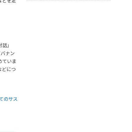
などを定
アセットオーナー・プリンシプ
災害時の特別な取扱い
サステナビリティレポート
ルに関する取り組み
従業員
サプライチェーン・マネジメン
ESGデータ集
ト
地域・社会
統合報告書（ディスクロージャ
対話」
ー誌）
ガバナン
有識者ダイアログ
めていま
などにつ
有価証券報告書
責任投資レポート
てのサス
GRIスタンダード対照表
ESG情報インデックス