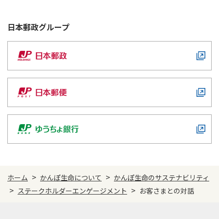
ESGデータ集
日本郵政
グループ
統合報告書（ディスクロージャー誌）
有価証券報告書
責任投資レポート
GRIスタンダード対照表
ESG情報インデックス
>
>
ホーム
かんぽ生命について
かんぽ生命のサステナビリティ
>
>
ステークホルダーエンゲージメント
お客さまとの対話