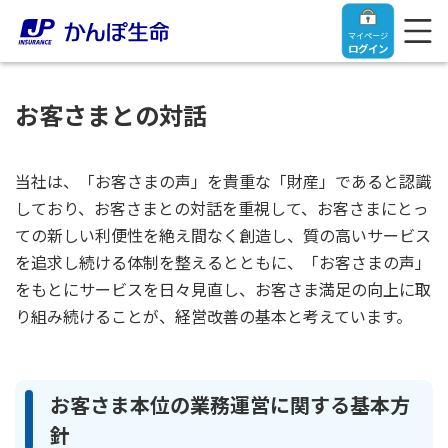
マイページ
ログイン
お客さまとの対話
トップ
当社は、「お客さまの声」を貴重な「財産」であると認識
しており、お客さまとの対話を重視して、お客さまにとっ
ての新しい利便性を絶え間なく創造し、質の高いサービス
ご契約者さま
を追求し続ける体制を整えるとともに、「お客さまの声」
をもとにサービスを日々見直し、お客さま満足の向上に取
保険をご検討中のお客さま
ご契約者さま
り組み続けることが、経営改善の基本と考えています。
マイページログイン
法人のお客さま
保険をご検討中のお客さま
お客さま本位の業務運営に関する基本方
お役立ち情報
【まずはご相談ください】企業経営でお悩みの方はこ
入院保険金・手術保険金のご請求
針
ちら