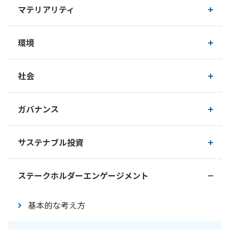
マテリアリティ
マテリアリティ（重要課題）
環境
マテリアリティ特定プロセス
基本的な考え方
社会
サステナビリティ推進状況
企業活動における環境への配慮
人権
ガバナンス
価値創造プロセス
気候変動への取り組み
人的資本経営
コーポレートガバナンス
サステナブル投資
生物多様性保全への取り組み
企業風土改革・キャリア形成支援
取締役会の実効性評価
サステナブル投資方針・推進体制等
ステークホルダーエンゲージメント
人材確保・人材育成
内部統制の取り組み
サステナブル投資の手法・投資事例
基本的な考え方
ダイバーシティ・柔軟な働き方の推進
コンプライアンス（法令等の遵守）の徹底・腐敗