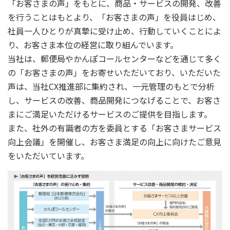
「お客さまの声」をもとに、商品・サービスの開発、改善
ご契約内容の確認
健康情報
を行うことはもとより、「お客さまの声」を役員はじめ、
お客さまに関する情報等の確認の取り組み
社員一人ひとりが真摯に受け止め、行動していくことによ
り、お客さま本位の経営に取り組んでいます。
ご契約手続きの流れ
当社は、郵便局やかんぽコールセンターなどを通じて多く
かんぽブランド
保険料のお払込方法
の「お客さまの声」をお寄せいただいており、いただいた
かんぽアプリ～かんぽの健康と安心を手のひらに～
各種サービス・お知らせ
声は、当社CX推進部に集約され、一元管理のもとで分析
保険用語集
し、サービスの改善、商品開発につなげることで、お客さ
かんぽプラチナライフサービス
まにご満足いただけるサービスのご提供を目指します。
お問い合わせ
かんぽ生命のサステナビリティ
また、社外の有識者の方を委員とする「お客さまサービス
ご契約のしおり・約款（Web約款）
すこやか健康ラボ
向上会議」を開催し、お客さま満足の向上に向けたご意見
保険用語集
をいただいています。
お問い合わせ
お客さまの声／お客さまサービス向上の取組み
ラジオ体操・みんなの体操
ラジオ体操ポータルサイト