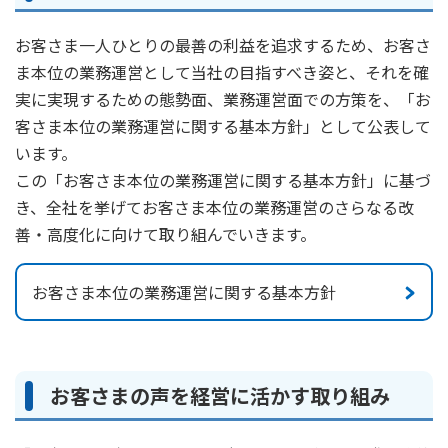
かんぽ生命について
終身保険
お客さま一人ひとりの最善の利益を追求するため、お客さ
法人のお客さま向け商品一覧
養老保険
ま本位の業務運営として当社の目指すべき姿と、それを確
目的から探す
よくあるご質問
かんぽ生命について
かんぽのLifeサポートナビ
実に実現するための態勢面、業務運営面での方策を、「お
定期保険
お手続き一覧
お役立ち情報
客さま本位の業務運営に関する基本方針」として公表して
学資保険
きっかけ・できごとから探す
お問い合わせ
います。
かんぽ生命の団体取扱い
長寿支援保険
この「お客さま本位の業務運営に関する基本方針」に基づ
法人向け資料請求
お見積りシミュレーション
き、全社を挙げてお客さま本位の業務運営のさらなる改
サステナビリティ
ご挨拶
保険
資料請求
善・高度化に向けて取り組んでいきます。
お問い合わせ先
経営理念・経営戦略
医療
マイページでできること
株主・投資家のみなさまへ
会社概要
お金
お客さま本位の業務運営に関する基本方針
新規登録
財務情報
子育て
ログイン
採用情報
株主・投資家のみなさまへ
ライフプラン
保険の探し方のポイント
日本郵政グループとしての取り組み
保険かんたん診断
お客さまの声を経営に活かす取り組み
English
採用情報
これからのライフイベントでかかる費用とは？
CM・オウンドメディア／ソーシャルメディア