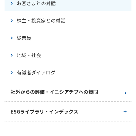
スチュワードシップ活動
お客さまとの対話
の防止
安全衛生・健康経営
株主・投資家との対話
リスクマネジメント
労働基準
従業員
情報セキュリティ
社会貢献活動
地域・社会
適正な税務の取り組み
障がいのあるお客さまへの対応
有識者ダイアログ
営業社員・募集代理店への教育
災害時の特別な取扱い
アセットオーナー・プリンシプルに関する取り組
社外からの評価・イニシアチブへの賛同
み
サプライチェーン・マネジメント
ESGライブラリ・インデックス
サステナビリティレポート