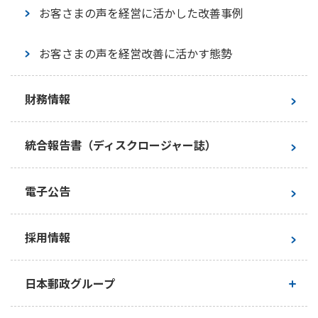
ガバナンス
お客さまの声を経営に活かした改善事例
サステナブル投資
お客さまの声を経営改善に活かす態勢
ステークホルダーエンゲージメント
財務情報
社外からの評価・イニシアチブへの賛同
統合報告書（ディスクロージャー誌）
ESGライブラリ・インデックス
電子公告
採用情報
日本郵政グループ