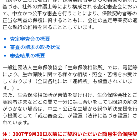
基づき、社外の弁護士等により構成される査定審査会におい
かんぽ生命について
終身保険
て、中立かつ公平な審査を行うことにより、保険契約者等の
法人のお客さま向け商品一覧
正当な利益の保護に資するとともに、会社の査定等業務の適
養老保険
正な執行の維持を図ることとしています。
目的から探す
よくあるご質問
かんぽ生命について
かんぽのLifeサポートナビ
定期保険
お手続き一覧
お役立ち情報
査定審査会の概要
学資保険
きっかけ・できごとから探す
審査の請求の取扱状況
お問い合わせ
かんぽ生命の団体取扱い
長寿支援保険
審査結果の概要
法人向け資料請求
お見積りシミュレーション
サステナビリティ
一般社団法人生命保険協会「生命保険相談所」では、電話等
ご挨拶
保険
資料請求
により、生命保険に関する様々な相談・照会・苦情をお受け
お問い合わせ先
経営理念・経営戦略
医療
しております（全国各地には「連絡所」も設置されていま
マイページでできること
株主・投資家のみなさまへ
す。）。
会社概要
お金
新規登録
また、生命保険相談所が苦情を受け付け、生命保険会社とご
財務情報
子育て
契約者さまなどとの間で十分に話し合いをしても問題の解決
ログイン
採用情報
株主・投資家のみなさまへ
ライフプラン
がつかない場合は、中立・公正な立場から紛争解決支援を行
保険の探し方のポイント
う機関として「裁定審査会」が設置（法律に基づき設置）さ
日本郵政グループとしての取り組み
保険かんたん診断
れています。
English
採用情報
これからのライフイベントでかかる費用とは？
注：2007年9月30日以前にご契約いただいた簡易生命保険契
CM・オウンドメディア／ソーシャルメディア