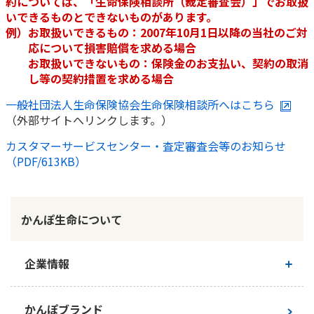
約については、「生命保険相談所（裁定審査会）」でお取扱
ご契約内容の確認
健康情報
いできるものとできないものがあります。
お客さまに関する情報等の確認の取り組み
例）お取扱いできるもの：2007年10月1日以降の当社のご対
応について損害賠償を求める場合
お取扱いできないもの：保険金のお支払い、契約の取消
ご契約手続きの流れ
し等の契約措置を求める場合
かんぽブランド
保険料のお払込方法
かんぽアプリ～かんぽの健康と安心を手のひらに～
一般社団法人生命保険協会生命保険相談所へはこちら
各種サービス・お知らせ
（外部サイトへリンクします。）
保険用語集
かんぽプラチナライフサービス
カスタマーサービスセンター・査定審査会等のお知らせ
お問い合わせ
（PDF/613KB）
かんぽ生命のサステナビリティ
ご契約のしおり・約款（Web約款）
すこやか健康ラボ
保険用語集
かんぽ生命について
お問い合わせ
お客さまの声／お客さまサービス向上の取組み
企業情報
ラジオ体操・みんなの体操
ラジオ体操ポータルサイト
ご挨拶
かんぽブランド