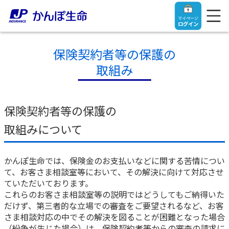
マイページ
ログイン
保険契約者等の保護の
取組み
トップ
保険契約者等の保護の
ご契約者さま
取組みについて
保険をご検討中のお客さま
ご契約者さま
かんぽ生命では、保険金のお支払いなどに関する苦情につい
て、お客さま相談室等において、その解決に向けて対応させ
マイページログイン
ていただいております。
法人のお客さま
保険をご検討中のお客さま
これらのお客さま相談室等の説明ではどうしてもご納得いた
だけず、第三者的な立場での審査をご要望されるなど、お客
お役立ち情報
【まずはご相談ください】企業経営でお悩みの方はこ
入院保険金・手術保険金のご請求
さま相談対応の中でその解決を図ることが困難となった場合
ちら
（紛争が生じた場合）は、保険契約者等からの審査の請求に