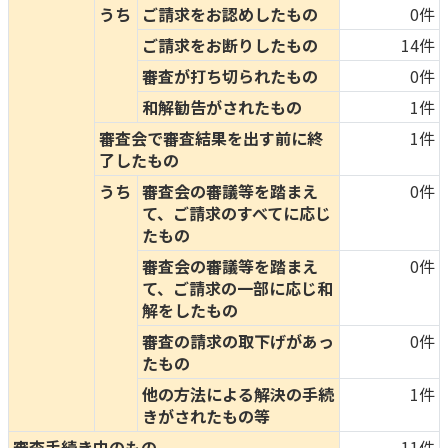
うち
ご請求をお認めしたもの
0件
かんぽ生命について
終身保険
ご請求をお断りしたもの
14件
法人のお客さま向け商品一覧
養老保険
審査が打ち切られたもの
0件
目的から探す
よくあるご質問
かんぽ生命について
かんぽのLifeサポートナビ
定期保険
和解勧告がされたもの
1件
お手続き一覧
お役立ち情報
学資保険
審査会で審査結果を出す前に終
1件
きっかけ・できごとから探す
お問い合わせ
かんぽ生命の団体取扱い
了したもの
長寿支援保険
法人向け資料請求
うち
審査会の審議等を踏まえ
0件
お見積りシミュレーション
て、ご請求のすべてに応じ
サステナビリティ
ご挨拶
保険
資料請求
たもの
お問い合わせ先
経営理念・経営戦略
医療
審査会の審議等を踏まえ
0件
マイページでできること
株主・投資家のみなさまへ
会社概要
お金
て、ご請求の一部に応じ和
新規登録
解をしたもの
財務情報
子育て
ログイン
採用情報
審査の請求の取下げがあっ
0件
株主・投資家のみなさまへ
ライフプラン
保険の探し方のポイント
たもの
日本郵政グループとしての取り組み
保険かんたん診断
他の方法による解決の手続
1件
English
採用情報
きがされたもの等
これからのライフイベントでかかる費用とは？
CM・オウンドメディア／ソーシャルメディア
審査手続き中のもの
11件