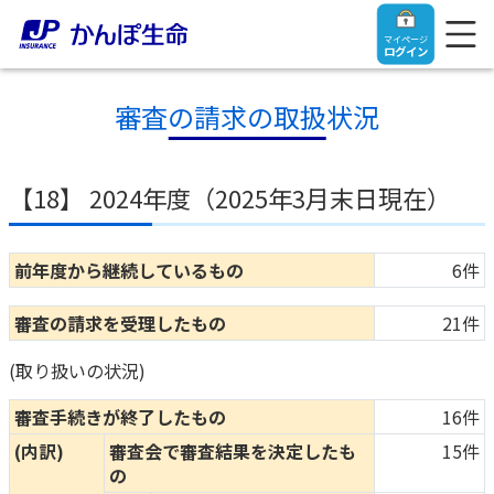
マイページ
ログイン
審査の請求の取扱状況
【18】 2024年度（2025年3月末日現在）
トップ
ご契約者さま
前年度から継続しているもの
6件
審査の請求を受理したもの
21件
保険をご検討中のお客さま
ご契約者さま
(取り扱いの状況)
マイページログイン
法人のお客さま
保険をご検討中のお客さま
審査手続きが終了したもの
16件
(内訳)
審査会で審査結果を決定したも
15件
お役立ち情報
【まずはご相談ください】企業経営でお悩みの方はこ
入院保険金・手術保険金のご請求
の
ちら