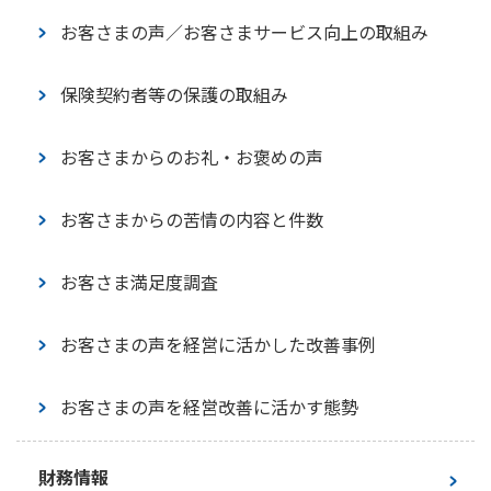
ガバナンス
トップメッセージ
お客さまの声／お客さまサービス向上の取組み
お客さま本位の業務運営に関する基本方針
サステナビリティの考え方
保険契約者等の保護の取組み
マテリアリティ
お客さまからのお礼・お褒めの声
環境
お客さまからの苦情の内容と件数
社会
お客さま満足度調査
ガバナンス
お客さまの声を経営に活かした改善事例
サステナブル投資
お客さまの声を経営改善に活かす態勢
ステークホルダーエンゲージメント
財務情報