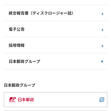
社外からの評価・イニシアチブへの賛同
統合報告書（ディスクロージャー誌）
ESGライブラリ・インデックス
電子公告
採用情報
日本郵政グループ
日本郵政グループとしての取り組み
日本郵政
グループ
日本郵政グループ行動憲章