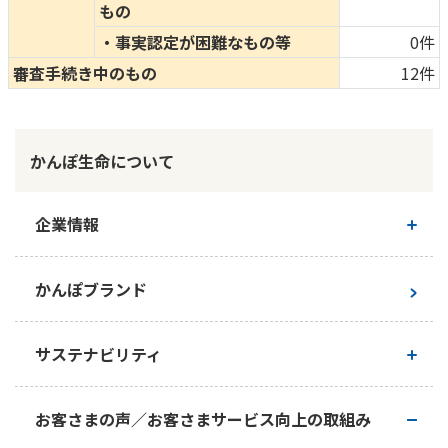
もの
・事実認定が困難なもの等
0件
審査手続き中のもの
12件
かんぽ生命について
企業情報
ご挨拶
かんぽブランド
経営理念・経営戦略
サステナビリティ
会社概要
かんぽ生命のサステナビリティ
お客さまの声／お客さまサービス向上の取組み