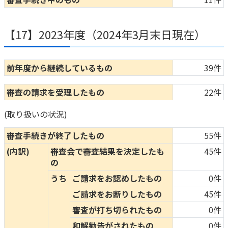
ご契約内容の確認
健康情報
お客さまに関する情報等の確認の取り組み
【17】2023年度（2024年3月末日現在）
ご契約手続きの流れ
かんぽブランド
保険料のお払込方法
前年度から継続しているもの
39件
かんぽアプリ～かんぽの健康と安心を手のひらに～
各種サービス・お知らせ
審査の請求を受理したもの
22件
保険用語集
かんぽプラチナライフサービス
お問い合わせ
(取り扱いの状況)
かんぽ生命のサステナビリティ
ご契約のしおり・約款（Web約款）
審査手続きが終了したもの
55件
すこやか健康ラボ
保険用語集
(内訳)
審査会で審査結果を決定したも
45件
の
お問い合わせ
うち
ご請求をお認めしたもの
0件
お客さまの声／お客さまサービス向上の取組み
ご請求をお断りしたもの
45件
ラジオ体操・みんなの体操
審査が打ち切られたもの
0件
ラジオ体操ポータルサイト
和解勧告がされたもの
0件