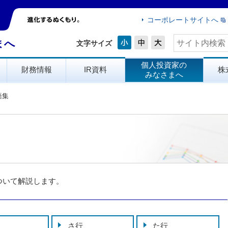
コーポレートサイトへ
まへ
文字サイズ
個人投資家の
財務情報
IR資料
株
みなさまへ
語集
ついて解説します。
さ行
た行