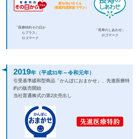
「医療特約その日か
「長寿のしあわせ」
らプラス」
ロゴマーク
ロゴマーク
2019
年（平成31年～令和元年）
引受基準緩和型商品「かんぽにおまかせ」、先進医療特
約の販売開始
当社普通株式の第2次売出し