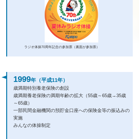
1999
年（平成11年）
歳満期特別養老保険の創設
歳満期養老保険の満期年齢の拡大（55歳～65歳→35歳
～65歳）
一部民間金融機関の預貯金口座への保険金等の振込みの
実施
みんなの体操制定