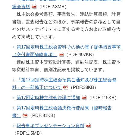
総会資料
（PDF:2.3MB）
株主総会参考書類、事業報告、連結計算書類、計算
書類、監査報告などのほか、事業報告の参考として当
社のサステナビリティに関する考え方および取組を含
めて掲載しています。
第17回定時株主総会資料その他の電子提供措置事項
（交付書面省略事項）
（PDF:407KB）
連結株主資本等変動計算書、連結注記表、株主資本
等変動計算書、個別注記表を掲載しています。
「第17回定時株主総会招集ご通知及び株主総会資
料」の一部修正について
（PDF:38KB）
第17回定時株主総会決議ご通知
（PDF:115KB）
第17回定時株主総会議決権行使結果（臨時報告
書）
（PDF:81KB）
報告事項プレゼンテーション資料
（PDF:1.5MB）