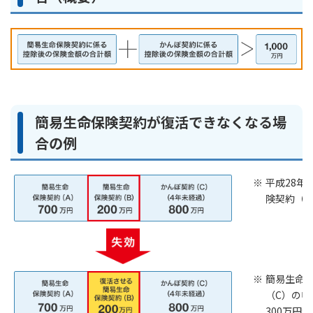
ご契約内容の確認
健康情報
お客さまに関する情報等の確認の取り組み
ご契約手続きの流れ
かんぽブランド
保険料のお払込方法
かんぽアプリ～かんぽの健康と安心を手のひらに～
各種サービス・お知らせ
簡易生命保険契約が復活できなくなる場
保険用語集
かんぽプラチナライフサービス
合の例
お問い合わせ
かんぽ生命のサステナビリティ
ご契約のしおり・約款（Web約款）
平成28年
すこやか健康ラボ
険契約（A
保険用語集
お問い合わせ
お客さまの声／お客さまサービス向上の取組み
ラジオ体操・みんなの体操
簡易生命
（C）の申
ラジオ体操ポータルサイト
300万円