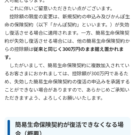
入可能となります。
これに伴いご留意いただきたい点がございます。
かんぽ生命について
終身保険
控除額の限度の変更は、新規契約の申込み及びかんぽ生
法人のお客さま向け商品一覧
養老保険
命の保険契約（以下「かんぽ契約」といいます。）が失効
目的から探す
よくあるご質問
かんぽ生命について
かんぽのLifeサポートナビ
定期保険
し復活させる場合に適用されます。一方、簡易生命保険契
お手続き一覧
お役立ち情報
学資保険
約が失効し復活させる場合には、他の簡易生命保険契約か
きっかけ・できごとから探す
お問い合わせ
かんぽ生命の団体取扱い
らの控除額は
従来と同じく300万円のまま据え置かれま
長寿支援保険
法人向け資料請求
す。
お見積りシミュレーション
サステナビリティ
したがいまして、簡易生命保険契約に複数加入されてい
ご挨拶
保険
資料請求
るお客さまにおかれましては、控除額が300万円であるた
お問い合わせ先
経営理念・経営戦略
医療
マイページでできること
め、失効した簡易生命保険契約の復活の申込みを承諾する
株主・投資家のみなさまへ
会社概要
お金
ことができない場合がありますので、あらかじめご承知い
新規登録
財務情報
子育て
ただきますよう、よろしくお願いいたします。
ログイン
採用情報
株主・投資家のみなさまへ
ライフプラン
保険の探し方のポイント
日本郵政グループとしての取り組み
保険かんたん診断
English
採用情報
簡易生命保険契約が復活できなくなる場
これからのライフイベントでかかる費用とは？
合（概要）
CM・オウンドメディア／ソーシャルメディア