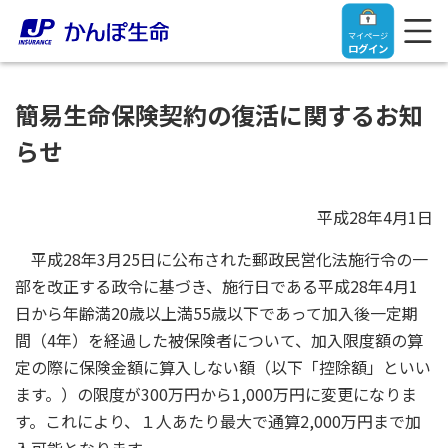
マイページ
ログイン
簡易生命保険契約の復活に関するお知
らせ
トップ
平成28年4月1日
ご契約者さま
平成28年3月25日に公布された郵政民営化法施行令の一
部を改正する政令に基づき、施行日である平成28年4月1
保険をご検討中のお客さま
ご契約者さま
日から年齢満20歳以上満55歳以下であって加入後一定期
間（4年）を経過した被保険者について、加入限度額の算
マイページログイン
法人のお客さま
保険をご検討中のお客さま
定の際に保険金額に算入しない額（以下「控除額」といい
ます。）の限度が300万円から1,000万円に変更になりま
お役立ち情報
す。これにより、１人あたり最大で通算2,000万円まで加
【まずはご相談ください】企業経営でお悩みの方はこ
入院保険金・手術保険金のご請求
ちら