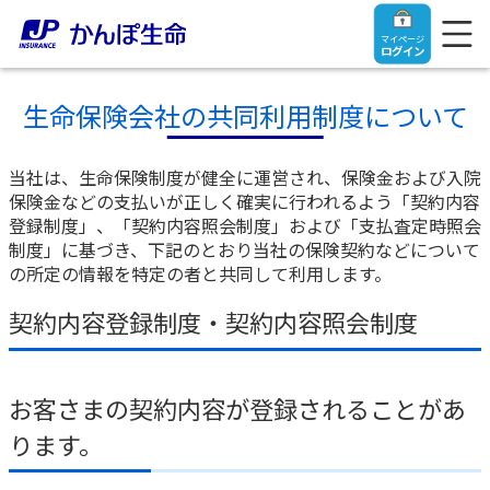
マイページ
ログイン
生命保険会社の共同利用制度について
当社は、生命保険制度が健全に運営され、保険金および入院
トップ
保険金などの支払いが正しく確実に行われるよう「契約内容
登録制度」、「契約内容照会制度」および「支払査定時照会
制度」に基づき、下記のとおり当社の保険契約などについて
ご契約者さま
の所定の情報を特定の者と共同して利用します。
契約内容登録制度・契約内容照会制度
保険をご検討中のお客さま
ご契約者さま
マイページログイン
法人のお客さま
保険をご検討中のお客さま
お客さまの契約内容が登録されることがあ
ります。
お役立ち情報
【まずはご相談ください】企業経営でお悩みの方はこ
入院保険金・手術保険金のご請求
ちら