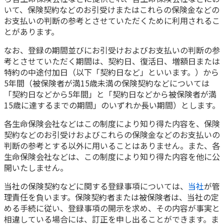
ご契約内容の確認
いて、保険契約などのお引受けまたはこれらの保険金などの
健康情報
お客さまに関する情報等の確認の取り組み
お支払いの判断の参考とさせていただくために利用されるこ
とがあります。
ご契約手続きの流れ
なお、登録の期間並びにお引受けおよびお支払いの判断の参
かんぽブランド
考とさせていただく期間は、契約日、復活日、増額日または
保険料のお払込方法
特約の中途付加日（以下「契約日など」といいます。）から
かんぽアプリ～かんぽの健康と安心を手のひらに～
各種サービス・お知らせ
5年間（被保険者が満15歳未満の保険契約などについては
「契約日などから5年間」と「契約日などから被保険者が満
保険用語集
かんぽプラチナライフサービス
15歳に達するまでの期間」のいずれか長い期間）とします。
お問い合わせ
かんぽ生命のサステナビリティ
各生命保険会社などはこの制度により知り得た内容を、保険
ご契約のしおり・約款（Web約款）
契約などのお引受けおよびこれらの保険金などのお支払いの
すこやか健康ラボ
判断の参考とする以外に用いることはありません。また、各
保険用語集
生命保険会社などは、この制度により知り得た内容を他に公
お問い合わせ
開いたしません。
お客さまの声／お客さまサービス向上の取組み
当社の保険契約などに関する登録事項については、
当社
が管
理責任を負います。保険契約者または被保険者は、当社の定
ラジオ体操・みんなの体操
める手続に従い、登録事項の開示を求め、その内容が事実と
ラジオ体操ポータルサイト
相違している場合には、訂正を申し出ることができます。ま