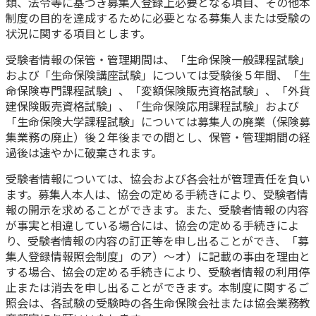
類、法令等に基づき募集人登録上必要となる項目、その他本
制度の目的を達成するために必要となる募集人または受験の
状況に関する項目とします。
受験者情報の保管・管理期間は、「生命保険一般課程試験」
および「生命保険講座試験」については受験後５年間、「生
命保険専門課程試験」、「変額保険販売資格試験」、「外貨
建保険販売資格試験」、「生命保険応用課程試験」および
「生命保険大学課程試験」については募集人の廃業（保険募
集業務の廃止）後２年後までの間とし、保管・管理期間の経
過後は速やかに破棄されます。
受験者情報については、協会および各会社が管理責任を負い
ます。募集人本人は、協会の定める手続きにより、受験者情
報の開示を求めることができます。また、受験者情報の内容
が事実と相違している場合には、協会の定める手続きによ
り、受験者情報の内容の訂正等を申し出ることができ、「募
集人登録情報照会制度」のア）～オ）に記載の事由を理由と
する場合、協会の定める手続きにより、受験者情報の利用停
止または消去を申し出ることができます。本制度に関するご
照会は、各試験の受験時の各生命保険会社または協会業務教