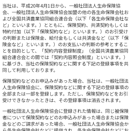
当社は、平成20年4月1日から、一般社団法人生命保険協
かんぽ生命について
終身保険
会、一般社団法人生命保険協会加盟の他の各生命保険会社お
法人のお客さま向け商品一覧
よび全国共済農業協同組合連合会（以下「各生命保険会社な
養老保険
ど」といいます。）とともに、保険契約、共済契約もしくは
目的から探す
よくあるご質問
かんぽ生命について
かんぽのLifeサポートナビ
定期保険
特約付加（以下「保険契約など」といいます。）のお引受け
お手続き一覧
お役立ち情報
の判断または保険金、給付金もしくは共済金など（以下「保
学資保険
きっかけ・できごとから探す
険金など」といいます。）のお支払いの判断の参考とするこ
お問い合わせ
かんぽ生命の団体取扱い
長寿支援保険
とを目的として、「契約内容登録制度」（全国共済農業協同
法人向け資料請求
組合連合会との間では「契約内容照会制度」といいます。）
お見積りシミュレーション
サステナビリティ
に基づき、当社の保険契約などに関する下記の登録事項を共
ご挨拶
保険
資料請求
同して利用しております。
お問い合わせ先
経営理念・経営戦略
医療
マイページでできること
株主・投資家のみなさまへ
保険契約などのお申込みがあった場合、当社は、一般社団法
会社概要
お金
人生命保険協会に、保険契約などに関する下記の登録事項の
新規登録
財務情報
子育て
全部または一部を登録します。ただし、保険契約などをお引
ログイン
採用情報
受けできなかったときは、その登録事項は消去されます。
株主・投資家のみなさまへ
ライフプラン
保険の探し方のポイント
日本郵政グループとしての取り組み
一般社団法人生命保険協会に登録された情報は、同じ被保険
保険かんたん診断
English
者について保険契約などのお申込みがあった場合または保険
採用情報
これからのライフイベントでかかる費用とは？
金などのご請求があった場合、一般社団法人生命保険協会か
CM・オウンドメディア／ソーシャルメディア
ら各生命保険会社などに提供され、各生命保険会社などにお