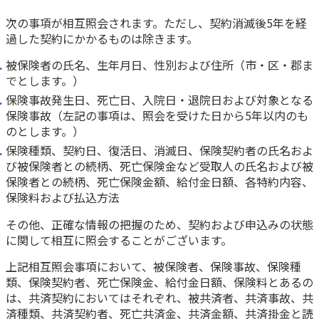
次の事項が相互照会されます。ただし、契約消滅後5年を経
過した契約にかかるものは除きます。
被保険者の氏名、生年月日、性別および住所（市・区・郡ま
でとします。）
保険事故発生日、死亡日、入院日・退院日および対象となる
保険事故（左記の事項は、照会を受けた日から5年以内のも
のとします。）
保険種類、契約日、復活日、消滅日、保険契約者の氏名およ
び被保険者との続柄、死亡保険金など受取人の氏名および被
保険者との続柄、死亡保険金額、給付金日額、各特約内容、
保険料および払込方法
その他、正確な情報の把握のため、契約および申込みの状態
に関して相互に照会することがございます。
上記相互照会事項において、被保険者、保険事故、保険種
類、保険契約者、死亡保険金、給付金日額、保険料とあるの
は、共済契約においてはそれぞれ、被共済者、共済事故、共
済種類、共済契約者、死亡共済金、共済金額、共済掛金と読