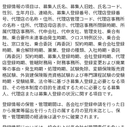
登録情報の項目は、募集人氏名、募集人旧姓、氏名コード、
性別、生年月日、連絡先、募集人登録番号、代理店登録番
号、代理店の名称・住所、代理店管理コード、代理店事務所
の名称・住所、代理店母店表示、代理店事務所閉鎖時期、所
属代理店事務所、代申会社、代申支社、管理支社、乗合有
無、乗合要件未達事由発生時期、クロス特例区分、乗合会
社、窓口支社、乗合委託（再委託）契約時期、乗合会社登録
時期、乗合解除時期、兼業、登録の種類、入社時期・委託
（再委託）契約時期、募集人登録時期、会社登録時期、代理
店登録時期、管轄財務局・財務事務所、登録変更および廃業
等の事由・発生時期・処理時期、試験免除、変額保険販売資
格試験、外貨建保険販売資格試験および専門課程試験の受験
時期・受験結果、法令等に基づき募集人登録上必要となる項
目、その他本制度の目的を達成するために必要となる募集
人、代理店または募集人登録の状況に関する項目です。
登録情報の保管・管理期間は、各会社が登録申請を行った日
から廃業等届出を行った日の属する月の翌月末迄とし、保
管・管理期間の経過後は速やかに破棄されます。