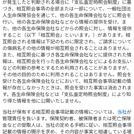
が発生したと判断される場合に「支払査定時照会制度」に基
づき、相互照会事項の全部または一部について、一般社団法
人生命保険協会を通じて、他の各生命保険会社などに照会を
行い、他の各生命保険会社などから情報の提供を受け、ま
た、他の各生命保険会社などからの照会に対し、情報を提供
すること（以下「相互照会」といいます。）があります。相
互照会される情報は下記のものに限定され、ご請求について
の傷病名その他の情報が相互照会されることはありません。
また、相互照会に基づき各生命保険会社などに提供された情
報は、相互照会を行った各生命保険会社などによるお支払い
などの判断の参考とするため利用されることがありますが、
その他の目的のために利用されることはありません。照会を
受けた各生命保険会社などにおいて、相互照会事項記載の情
報が存在しなかったときは、照会を受けた事実は消去されま
す。各生命保険会社などは「支払査定時照会制度」により知
り得た情報を他に公開いたしません。
当社が保有する相互照会事項記載の情報については、
当社
が
管理責任を負います。保険契約者、被保険者または死亡保険
金などの受取人は、当社の定める手続に従い、相互照会事項
記載の情報の開示を求め、その内容が事実と相違している場