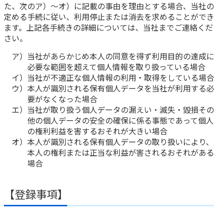
た、次のア）～オ）に記載の事由を理由とする場合、当社の
定める手続に従い、利用停止または消去を求めることができ
かんぽジャンクション
ます。上記各手続きの詳細については、当社までご連絡くだ
さい。
ア）当社があらかじめ本人の同意を得ず利用目的の達成に
必要な範囲を超えて個人情報を取り扱っている場合
イ）当社が不適正な個人情報の利用・取得をしている場合
ウ）本人が識別される保有個人データを当社が利用する必
要がなくなった場合
エ）当社が取り扱う個人データの漏えい・滅失・毀損その
他の個人データの安全の確保に係る事態であって個人
の権利利益を害するおそれが大きい場合
オ）本人が識別される保有個人データの取り扱いにより、
本人の権利または正当な利益が害されるおそれがある
場合
【登録事項】