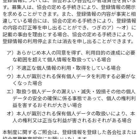
登録情報については、協会および各会社が管理責任を負いま
す。募集人は、協会の定める手続きにより、登録情報の開示
を求めることができます。また、登録情報の内容が事実と相
違している場合には、協会の定める手続きにより、登録情報
の内容の訂正等を申し出ることができ、つぎのア）～オ）に
記載の事由を理由とする場合、協会の定める手続きにより、
登録情報の利用停止または消去を申し出ることができます。
ア）あらかじめ本人の同意を得ず、利用目的の達成に必要
な範囲を超えて個人情報を取扱っている場合
イ）不適正な個人情報の利用・取得をしている場合
ウ）本人が識別される保有個人データを利用する必要がな
くなった場合
エ）取扱う個人データの漏えい・滅失・毀損その他の個人
データの安全の確保に係る事態であって、個人の権利利
益を害するおそれが大きい場合
オ）本人が識別される保有個人データの取扱いにより、本
人の権利又は正当な利益が害されるおそれがある場合
本制度に関するご照会は、登録情報を登録した各会社または
協会業務教育部宛にお願いいたします。