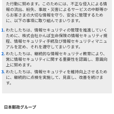
た行動に努めます。このためには、不正な侵入による情
かんぽ生命について
報の流出、紛失、事故・災害によるサービスの中断等か
終身保険
らお客さまの大切な情報を守り、安全に管理するため
法人のお客さま向け商品一覧
養老保険
に、以下の事項に取り組んでまいります。
目的から探す
よくあるご質問
かんぽ生命について
かんぽのLifeサポートナビ
定期保険
お手続き一覧
わたしたちは、情報セキュリティの管理を推進していく
お役立ち情報
学資保険
ために、株式会社かんぽ生命保険の情報セキュリティ規
きっかけ・できごとから探す
お問い合わせ
かんぽ生命の団体取扱い
程、情報セキュリティ手続及び情報セキュリティマニュ
長寿支援保険
アルを定め、それを遵守してまいります。
法人向け資料請求
お見積りシミュレーション
わたしたちは、継続的な情報セキュリティ教育により、
サステナビリティ
ご挨拶
保険
資料請求
常に情報セキュリティに関する重要性を認識し、意識向
お問い合わせ先
経営理念・経営戦略
医療
上に努めます。
マイページでできること
株主・投資家のみなさまへ
わたしたちは、情報セキュリティを維持向上させるため
会社概要
お金
新規登録
に、継続的に点検を実施して、見直し、改善を続けま
財務情報
子育て
す。
ログイン
採用情報
株主・投資家のみなさまへ
ライフプラン
保険の探し方のポイント
日本郵政グループとしての取り組み
保険かんたん診断
English
採用情報
これからのライフイベントでかかる費用とは？
日本郵政
グループ
CM・オウンドメディア／ソーシャルメディア