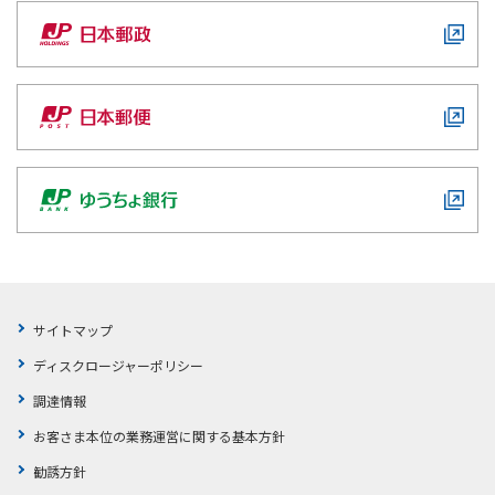
ご契約内容の確認
健康情報
お客さまに関する情報等の確認の取り組み
ご契約手続きの流れ
かんぽブランド
保険料のお払込方法
かんぽアプリ～かんぽの健康と安心を手のひらに～
各種サービス・お知らせ
保険用語集
かんぽプラチナライフサービス
お問い合わせ
かんぽ生命のサステナビリティ
ご契約のしおり・約款（Web約款）
すこやか健康ラボ
保険用語集
サイトマップ
お問い合わせ
ディスクロージャーポリシー
お客さまの声／お客さまサービス向上の取組み
調達情報
ラジオ体操・みんなの体操
お客さま本位の業務運営に関する基本方針
ラジオ体操ポータルサイト
勧誘方針