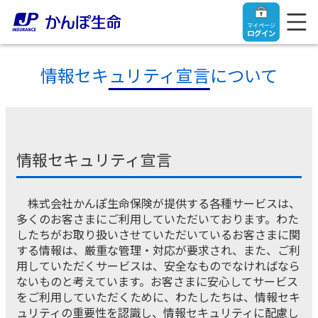
マイページ
ログイン
情報セキュリティ宣言について
トップ
情報セキュリティ宣言
ご契約者さま
株式会社かんぽ生命保険が提供する各種サービスは、
保険をご検討中のお客さま
ご契約者さま
多くのお客さまにご利用していただいております。わた
したちがお取り扱いさせていただいているお客さまに関
する情報は、厳重な管理・対応が要求され、また、ご利
マイページログイン
法人のお客さま
保険をご検討中のお客さま
用していただくサービスは、安全なものでなければなら
ないものと考えています。お客さまに安心してサービス
をご利用していただくために、わたしたちは、情報セキ
お役立ち情報
【まずはご相談ください】企業経営でお悩みの方はこ
入院保険金・手術保険金のご請求
ュリティの重要性を認識し、情報セキュリティに配慮し
ちら