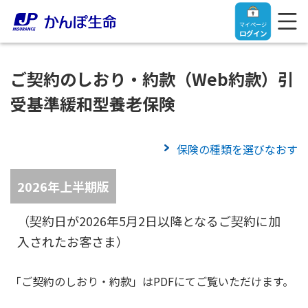
マイページ
ログイン
ご契約のしおり・約款（Web約款）引
受基準緩和型養老保険
トップ
保険の種類を選びなおす
ご契約者さま
2026年上半期版
保険をご検討中のお客さま
ご契約者さま
（契約日が2026年5月2日以降となるご契約に加
入されたお客さま）
マイページログイン
法人のお客さま
保険をご検討中のお客さま
「ご契約のしおり・約款」はPDFにてご覧いただけます。
お役立ち情報
【まずはご相談ください】企業経営でお悩みの方はこ
入院保険金・手術保険金のご請求
ちら