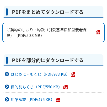
かんぽ生命について
終身保険
PDFをまとめてダウンロードする
法人のお客さま向け商品一覧
養老保険
目的から探す
よくあるご質問
かんぽ生命について
かんぽのLifeサポートナビ
定期保険
お手続き一覧
お役立ち情報
ご契約のしおり・約款（引受基準緩和型養老保
学資保険
きっかけ・できごとから探す
険）
5.38 MB
お問い合わせ
かんぽ生命の団体取扱い
長寿支援保険
法人向け資料請求
お見積りシミュレーション
サステナビリティ
ご挨拶
保険
資料請求
お問い合わせ先
経営理念・経営戦略
PDFを部分的にダウンロードする
医療
マイページでできること
株主・投資家のみなさまへ
会社概要
お金
新規登録
はじめに・もくじ
933 KB
財務情報
子育て
ログイン
採用情報
株主・投資家のみなさまへ
ライフプラン
保険の探し方のポイント
目的別もくじ
550 KB
日本郵政グループとしての取り組み
保険かんたん診断
English
採用情報
用語解説
475 KB
これからのライフイベントでかかる費用とは？
CM・オウンドメディア／ソーシャルメディア