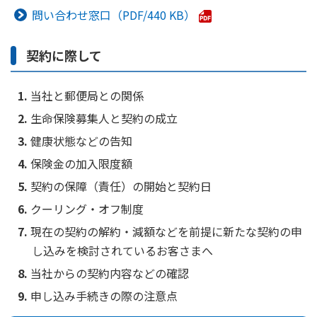
ご契約内容の確認
問い合わせ窓口
440 KB
健康情報
お客さまに関する情報等の確認の取り組み
契約に際して
ご契約手続きの流れ
かんぽブランド
保険料のお払込方法
当社と郵便局との関係
かんぽアプリ～かんぽの健康と安心を手のひらに～
各種サービス・お知らせ
生命保険募集人と契約の成立
保険用語集
かんぽプラチナライフサービス
健康状態などの告知
お問い合わせ
保険金の加入限度額
かんぽ生命のサステナビリティ
ご契約のしおり・約款（Web約款）
契約の保障（責任）の開始と契約日
すこやか健康ラボ
保険用語集
クーリング・オフ制度
お問い合わせ
現在の契約の解約・減額などを前提に新たな契約の申
し込みを検討されているお客さまへ
お客さまの声／お客さまサービス向上の取組み
当社からの契約内容などの確認
ラジオ体操・みんなの体操
申し込み手続きの際の注意点
ラジオ体操ポータルサイト