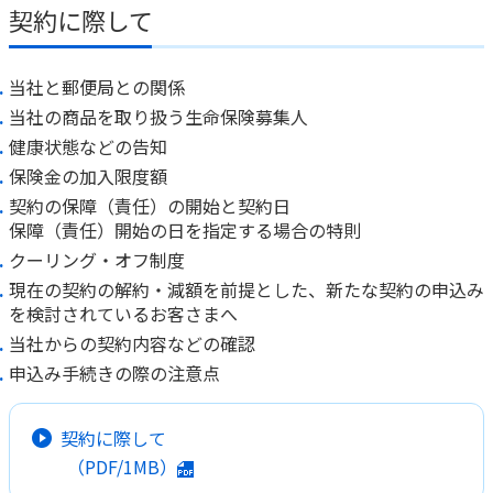
ご契約内容の確認
契約に際して
健康情報
お客さまに関する情報等の確認の取り組み
当社と郵便局との関係
ご契約手続きの流れ
当社の商品を取り扱う生命保険募集人
かんぽブランド
保険料のお払込方法
健康状態などの告知
かんぽアプリ～かんぽの健康と安心を手のひらに～
保険金の加入限度額
各種サービス・お知らせ
契約の保障（責任）の開始と契約日
保険用語集
かんぽプラチナライフサービス
保障（責任）開始の日を指定する場合の特則
お問い合わせ
クーリング・オフ制度
かんぽ生命のサステナビリティ
ご契約のしおり・約款（Web約款）
現在の契約の解約・減額を前提とした、新たな契約の申込み
すこやか健康ラボ
を検討されているお客さまへ
保険用語集
当社からの契約内容などの確認
お問い合わせ
申込み手続きの際の注意点
お客さまの声／お客さまサービス向上の取組み
ラジオ体操・みんなの体操
契約に際して
（PDF/1MB）
ラジオ体操ポータルサイト