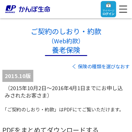
マイページ
ログイン
ご契約のしおり・約款
（Web約款）
養老保険
トップ
保険の種類を選びなおす
ご契約者さま
2015.10版
（2015年10月2日～2016年4月1日までにお申し込
保険をご検討中のお客さま
ご契約者さま
みされたお客さま）
マイページログイン
法人のお客さま
保険をご検討中のお客さま
「ご契約のしおり・約款」はPDFにてご覧いただけます。
お役立ち情報
【まずはご相談ください】企業経営でお悩みの方はこ
入院保険金・手術保険金のご請求
PDFをまとめてダウンロードする
ちら