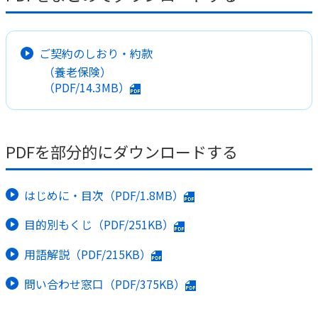
かんぽ生命について
終身保険
法人のお客さま向け商品一覧
養老保険
ご契約のしおり・約款
目的から探す
よくあるご質問
かんぽ生命について
かんぽのLifeサポートナビ
（養老保険）
定期保険
お手続き一覧
お役立ち情報
（PDF/14.3MB）
学資保険
きっかけ・できごとから探す
お問い合わせ
かんぽ生命の団体取扱い
長寿支援保険
法人向け資料請求
お見積りシミュレーション
PDFを部分的にダウンロードする
サステナビリティ
ご挨拶
保険
資料請求
お問い合わせ先
経営理念・経営戦略
医療
マイページでできること
株主・投資家のみなさまへ
はじめに・目次（PDF/1.8MB）
会社概要
お金
新規登録
財務情報
子育て
目的別もくじ（PDF/251KB）
ログイン
採用情報
株主・投資家のみなさまへ
ライフプラン
保険の探し方のポイント
用語解説（PDF/215KB）
日本郵政グループとしての取り組み
保険かんたん診断
English
問い合わせ窓口（PDF/375KB）
採用情報
これからのライフイベントでかかる費用とは？
CM・オウンドメディア／ソーシャルメディア