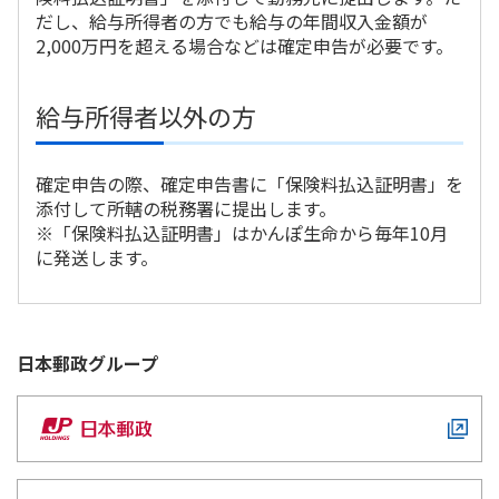
ご契約内容の確認
だし、給与所得者の方でも給与の年間収入金額が
健康情報
お客さまに関する情報等の確認の取り組み
2,000万円を超える場合などは確定申告が必要です。
ご契約手続きの流れ
給与所得者以外の方
かんぽブランド
保険料のお払込方法
かんぽアプリ～かんぽの健康と安心を手のひらに～
各種サービス・お知らせ
確定申告の際、確定申告書に「保険料払込証明書」を
添付して所轄の税務署に提出します。
保険用語集
かんぽプラチナライフサービス
※「保険料払込証明書」はかんぽ生命から毎年10月
お問い合わせ
に発送します。
かんぽ生命のサステナビリティ
ご契約のしおり・約款（Web約款）
すこやか健康ラボ
保険用語集
お問い合わせ
日本郵政
グループ
お客さまの声／お客さまサービス向上の取組み
ラジオ体操・みんなの体操
ラジオ体操ポータルサイト