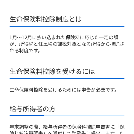
適用される
控除額の
所得控除の
保険料控除の
計算方法
控除制度
適用限度額
具体例
閉じる
かんぽ生命について
終身保険
生命保険料控除制度とは
法人のお客さま向け商品一覧
養老保険
目的から探す
よくあるご質問
かんぽ生命について
かんぽのLifeサポートナビ
定期保険
お手続き一覧
お役立ち情報
1月～12月に払い込まれた保険料に応じた一定の額
学資保険
きっかけ・できごとから探す
が、所得税と住民税の課税対象となる所得から控除さ
お問い合わせ
かんぽ生命の団体取扱い
長寿支援保険
れる制度です。
法人向け資料請求
お見積りシミュレーション
サステナビリティ
ご挨拶
保険
資料請求
生命保険料控除を受けるには
お問い合わせ先
経営理念・経営戦略
医療
マイページでできること
株主・投資家のみなさまへ
会社概要
お金
生命保険料控除を受けるためには申告が必要です。
新規登録
財務情報
子育て
ログイン
採用情報
株主・投資家のみなさまへ
ライフプラン
保険の探し方のポイント
給与所得者の方
日本郵政グループとしての取り組み
保険かんたん診断
English
採用情報
これからのライフイベントでかかる費用とは？
年末調整の際、給与所得者の保険料控除申告書に「保
CM・オウンドメディア／ソーシャルメディア
険料払込証明書」を添付して勤務先に提出します。た