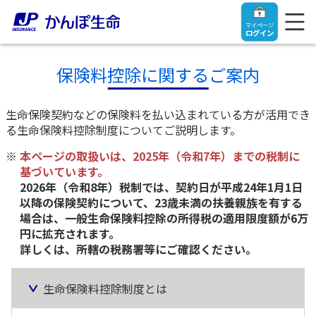
マイページ
ログイン
保険料控除に関するご案内
生命保険契約などの保険料を払い込まれている方が活用でき
トップ
る生命保険料控除制度についてご説明します。
本ページの取扱いは、2025年（令和7年）までの税制に
ご契約者さま
基づいています。
2026年（令和8年）税制では、契約日が平成24年1月1日
以降の保険契約について、23歳未満の扶養親族を有する
保険をご検討中のお客さま
ご契約者さま
場合は、一般生命保険料控除の所得税の適用限度額が6万
円に拡充されます。
詳しくは、所轄の税務署等にご確認ください。
マイページログイン
法人のお客さま
保険をご検討中のお客さま
生命保険料
控除制度とは
お役立ち情報
【まずはご相談ください】企業経営でお悩みの方はこ
入院保険金・手術保険金のご請求
ちら