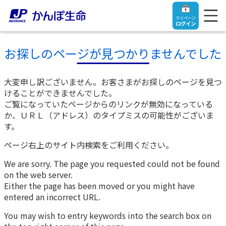
マイページ
ログイン
お探しのページが見つかりませんでした
大変申し訳ございません。お客さまがお探しのページを見つ
トップ
けることができませんでした。
ご覧になっていたページからのリンクが無効になっている
か、ＵＲＬ（アドレス）のタイプミスの可能性がございま
ご契約者さま
す。
ページ右上のサイト内検索をご利用ください。
保険をご検討中のお客さま
ご契約者さま
We are sorry. The page you requested could not be found
on the web server.
マイページログイン
法人のお客さま
保険をご検討中のお客さま
Either the page has been moved or you might have
entered an incorrect URL.
お役立ち情報
【まずはご相談ください】企業経営でお悩みの方はこ
入院保険金・手術保険金のご請求
You may wish to entry keywords into the search box on
ちら