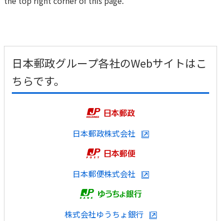
the top right corner of this page.
かんぽ生命について
終身保険
法人のお客さま向け商品一覧
養老保険
目的から探す
よくあるご質問
かんぽ生命について
かんぽのLifeサポートナビ
定期保険
お手続き一覧
お役立ち情報
日本郵政グループ各社のWebサイトはこ
学資保険
きっかけ・できごとから探す
お問い合わせ
かんぽ生命の団体取扱い
ちらです。
長寿支援保険
法人向け資料請求
お見積りシミュレーション
サステナビリティ
ご挨拶
保険
資料請求
お問い合わせ先
経営理念・経営戦略
医療
マイページでできること
日本郵政株式会社
株主・投資家のみなさまへ
会社概要
お金
新規登録
財務情報
子育て
ログイン
採用情報
株主・投資家のみなさまへ
ライフプラン
日本郵便株式会社
保険の探し方のポイント
日本郵政グループとしての取り組み
保険かんたん診断
English
採用情報
これからのライフイベントでかかる費用とは？
株式会社ゆうちょ銀行
CM・オウンドメディア／ソーシャルメディア