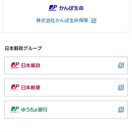
ご契約内容の確認
健康情報
お客さまに関する情報等の確認の取り組み
株式会社かんぽ生命保険
ご契約手続きの流れ
かんぽブランド
保険料のお払込方法
かんぽアプリ～かんぽの健康と安心を手のひらに～
日本郵政
グループ
各種サービス・お知らせ
保険用語集
かんぽプラチナライフサービス
お問い合わせ
かんぽ生命のサステナビリティ
ご契約のしおり・約款（Web約款）
すこやか健康ラボ
保険用語集
お問い合わせ
お客さまの声／お客さまサービス向上の取組み
ラジオ体操・みんなの体操
ラジオ体操ポータルサイト