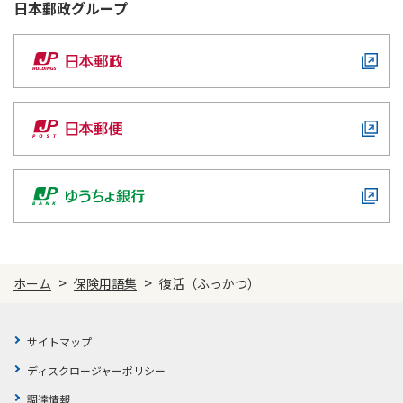
日本郵政
グループ
かんぽ生命について
終身保険
法人のお客さま向け商品一覧
養老保険
目的から探す
よくあるご質問
かんぽ生命について
かんぽのLifeサポートナビ
定期保険
お手続き一覧
お役立ち情報
学資保険
きっかけ・できごとから探す
お問い合わせ
かんぽ生命の団体取扱い
長寿支援保険
法人向け資料請求
お見積りシミュレーション
サステナビリティ
ご挨拶
保険
資料請求
お問い合わせ先
経営理念・経営戦略
医療
マイページでできること
株主・投資家のみなさまへ
会社概要
お金
新規登録
財務情報
子育て
>
>
ホーム
保険用語集
復活（ふっかつ）
ログイン
採用情報
株主・投資家のみなさまへ
ライフプラン
保険の探し方のポイント
日本郵政グループとしての取り組み
サイトマップ
保険かんたん診断
English
採用情報
ディスクロージャーポリシー
これからのライフイベントでかかる費用とは？
CM・オウンドメディア／ソーシャルメディア
調達情報