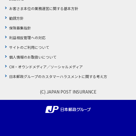
ご契約内容の確認
健康情報
お客さま本位の業務運営に関する基本方針
お客さまに関する情報等の確認の取り組み
勧誘方針
保険募集指針
ご契約手続きの流れ
かんぽブランド
利益相反管理への対応
保険料のお払込方法
かんぽアプリ～かんぽの健康と安心を手のひらに～
サイトのご利用について
各種サービス・お知らせ
保険用語集
個人情報のお取扱いについて
かんぽプラチナライフサービス
お問い合わせ
CM・オウンドメディア／ソーシャルメディア
かんぽ生命のサステナビリティ
日本郵政グループのカスタマーハラスメントに関する考え方
ご契約のしおり・約款（Web約款）
すこやか健康ラボ
保険用語集
(C) JAPAN POST INSURANCE
お問い合わせ
お客さまの声／お客さまサービス向上の取組み
ラジオ体操・みんなの体操
ラジオ体操ポータルサイト