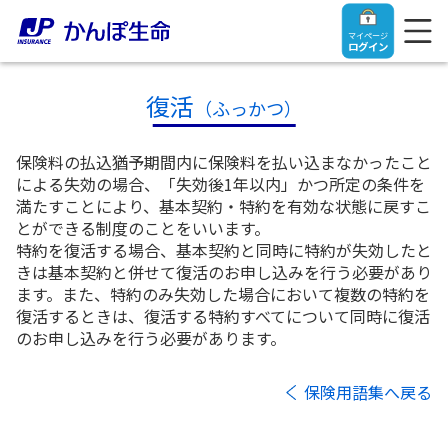
マイページ
ログイン
復活
（ふっかつ）
保険料の払込猶予期間内に保険料を払い込まなかったこと
トップ
による失効の場合、「失効後1年以内」かつ所定の条件を
満たすことにより、基本契約・特約を有効な状態に戻すこ
とができる制度のことをいいます。
ご契約者さま
特約を復活する場合、基本契約と同時に特約が失効したと
きは基本契約と併せて復活のお申し込みを行う必要があり
ます。また、特約のみ失効した場合において複数の特約を
保険をご検討中のお客さま
ご契約者さま
復活するときは、復活する特約すべてについて同時に復活
のお申し込みを行う必要があります。
マイページログイン
法人のお客さま
保険をご検討中のお客さま
保険用語集へ戻る
お役立ち情報
【まずはご相談ください】企業経営でお悩みの方はこ
入院保険金・手術保険金のご請求
ちら