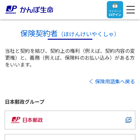
マイページ
ログイン
保険契約者
（ほけんけいやくしゃ）
当社と契約を結び、契約上の権利（例えば、契約内容の変
トップ
更権）と、義務（例えば、保険料のお払い込み）がある方
をいいます。
ご契約者さま
保険用語集へ戻る
保険をご検討中のお客さま
ご契約者さま
日本郵政
グループ
マイページログイン
法人のお客さま
保険をご検討中のお客さま
お役立ち情報
【まずはご相談ください】企業経営でお悩みの方はこ
入院保険金・手術保険金のご請求
ちら