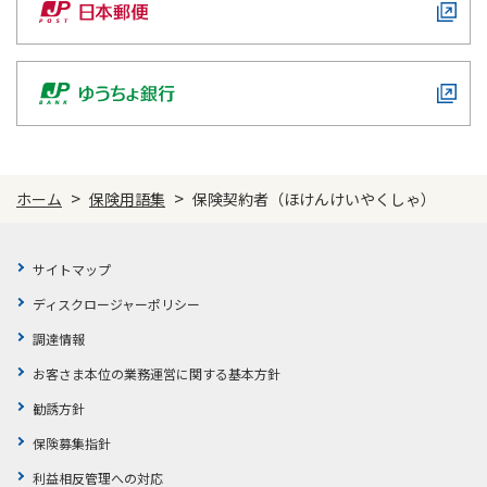
かんぽ生命について
終身保険
法人のお客さま向け商品一覧
養老保険
目的から探す
よくあるご質問
かんぽ生命について
かんぽのLifeサポートナビ
定期保険
お手続き一覧
お役立ち情報
学資保険
きっかけ・できごとから探す
お問い合わせ
かんぽ生命の団体取扱い
長寿支援保険
>
>
ホーム
保険用語集
保険契約者（ほけんけいやくしゃ）
法人向け資料請求
お見積りシミュレーション
サステナビリティ
ご挨拶
保険
資料請求
お問い合わせ先
経営理念・経営戦略
医療
サイトマップ
マイページでできること
株主・投資家のみなさまへ
会社概要
お金
ディスクロージャーポリシー
新規登録
財務情報
子育て
調達情報
ログイン
採用情報
株主・投資家のみなさまへ
ライフプラン
お客さま本位の業務運営に関する基本方針
保険の探し方のポイント
日本郵政グループとしての取り組み
勧誘方針
保険かんたん診断
English
採用情報
保険募集指針
これからのライフイベントでかかる費用とは？
CM・オウンドメディア／ソーシャルメディア
利益相反管理への対応