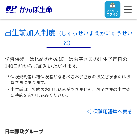
マイページ
ログイン
出生前加入制度
（しゅっせいまえかにゅうせい
ど）
トップ
学資保険「はじめのかんぽ」はお子さまの出生予定日の
140日前からご加入いただけます。
ご契約者さま
保険契約者は被保険者となるべきお子さまのお父さままたはお
母さまに限ります。
出生前は、特約のお申し込みができません。お子さまの出生後
保険をご検討中のお客さま
ご契約者さま
に特約をお申し込みください。
マイページログイン
法人のお客さま
保険をご検討中のお客さま
保険用語集へ戻る
お役立ち情報
【まずはご相談ください】企業経営でお悩みの方はこ
入院保険金・手術保険金のご請求
日本郵政
グループ
ちら