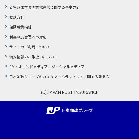
ご契約内容の確認
健康情報
お客さま本位の業務運営に関する基本方針
お客さまに関する情報等の確認の取り組み
勧誘方針
保険募集指針
ご契約手続きの流れ
かんぽブランド
利益相反管理への対応
保険料のお払込方法
かんぽアプリ～かんぽの健康と安心を手のひらに～
サイトのご利用について
各種サービス・お知らせ
個人情報のお取扱いについて
保険用語集
かんぽプラチナライフサービス
CM・オウンドメディア／ソーシャルメディア
お問い合わせ
かんぽ生命のサステナビリティ
日本郵政グループのカスタマーハラスメントに関する考え方
ご契約のしおり・約款（Web約款）
すこやか健康ラボ
保険用語集
(C) JAPAN POST INSURANCE
お問い合わせ
お客さまの声／お客さまサービス向上の取組み
ラジオ体操・みんなの体操
ラジオ体操ポータルサイト