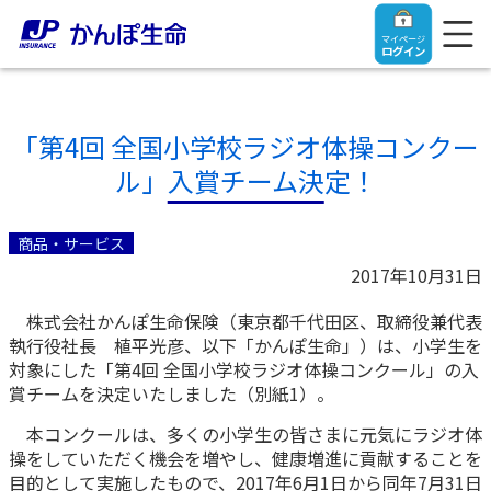
マイページ
ログイン
「第4回 全国小学校ラジオ体操コンクー
ル」入賞チーム決定！
トップ
商品・サービス
ご契約者さま
2017年10月31日
株式会社かんぽ生命保険（東京都千代田区、取締役兼代表
保険をご検討中のお客さま
ご契約者さま
執行役社長 植平光彦、以下「かんぽ生命」）は、小学生を
対象にした「第4回 全国小学校ラジオ体操コンクール」の入
マイページログイン
賞チームを決定いたしました（別紙1）。
法人のお客さま
保険をご検討中のお客さま
本コンクールは、多くの小学生の皆さまに元気にラジオ体
操をしていただく機会を増やし、健康増進に貢献することを
お役立ち情報
【まずはご相談ください】企業経営でお悩みの方はこ
入院保険金・手術保険金のご請求
目的として実施したもので、2017年6月1日から同年7月31日
ちら