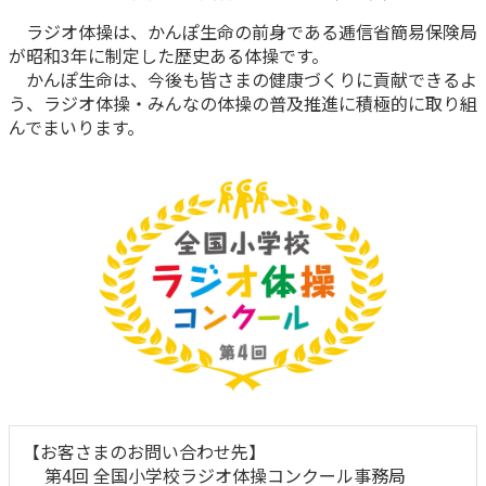
ご契約内容の確認
健康情報
ラジオ体操は、かんぽ生命の前身である逓信省簡易保険局
お客さまに関する情報等の確認の取り組み
が昭和3年に制定した歴史ある体操です。
かんぽ生命は、今後も皆さまの健康づくりに貢献できるよ
ご契約手続きの流れ
う、ラジオ体操・みんなの体操の普及推進に積極的に取り組
かんぽブランド
んでまいります。
保険料のお払込方法
かんぽアプリ～かんぽの健康と安心を手のひらに～
各種サービス・お知らせ
保険用語集
かんぽプラチナライフサービス
お問い合わせ
かんぽ生命のサステナビリティ
ご契約のしおり・約款（Web約款）
すこやか健康ラボ
保険用語集
お問い合わせ
お客さまの声／お客さまサービス向上の取組み
ラジオ体操・みんなの体操
【お客さまのお問い合わせ先】
ラジオ体操ポータルサイト
第4回 全国小学校ラジオ体操コンクール事務局