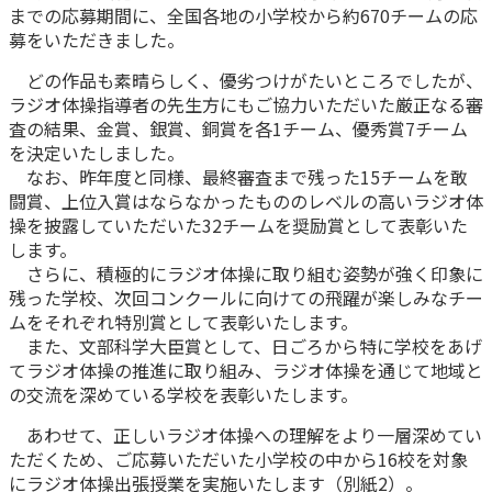
までの応募期間に、全国各地の小学校から約670チームの応
かんぽ生命について
募をいただきました。
終身保険
法人のお客さま向け商品一覧
養老保険
どの作品も素晴らしく、優劣つけがたいところでしたが、
目的から探す
よくあるご質問
かんぽ生命について
かんぽのLifeサポートナビ
ラジオ体操指導者の先生方にもご協力いただいた厳正なる審
定期保険
お手続き一覧
査の結果、金賞、銀賞、銅賞を各1チーム、優秀賞7チーム
お役立ち情報
学資保険
を決定いたしました。
きっかけ・できごとから探す
お問い合わせ
かんぽ生命の団体取扱い
なお、昨年度と同様、最終審査まで残った15チームを敢
長寿支援保険
闘賞、上位入賞はならなかったもののレベルの高いラジオ体
法人向け資料請求
お見積りシミュレーション
操を披露していただいた32チームを奨励賞として表彰いた
サステナビリティ
ご挨拶
保険
します。
資料請求
お問い合わせ先
経営理念・経営戦略
さらに、積極的にラジオ体操に取り組む姿勢が強く印象に
医療
マイページでできること
残った学校、次回コンクールに向けての飛躍が楽しみなチー
株主・投資家のみなさまへ
会社概要
お金
ムをそれぞれ特別賞として表彰いたします。
新規登録
財務情報
子育て
また、文部科学大臣賞として、日ごろから特に学校をあげ
ログイン
採用情報
てラジオ体操の推進に取り組み、ラジオ体操を通じて地域と
株主・投資家のみなさまへ
ライフプラン
保険の探し方のポイント
の交流を深めている学校を表彰いたします。
日本郵政グループとしての取り組み
保険かんたん診断
あわせて、正しいラジオ体操への理解をより一層深めてい
English
採用情報
これからのライフイベントでかかる費用とは？
ただくため、ご応募いただいた小学校の中から16校を対象
にラジオ体操出張授業を実施いたします（別紙2）。
CM・オウンドメディア／ソーシャルメディア