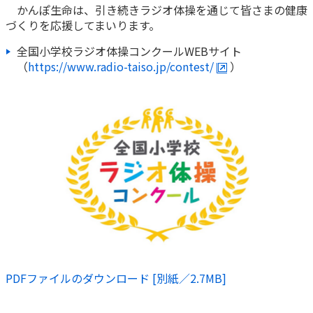
ご契約内容の確認
かんぽ生命は、引き続きラジオ体操を通じて皆さまの健康
健康情報
づくりを応援してまいります。
お客さまに関する情報等の確認の取り組み
全国小学校ラジオ体操コンクールWEBサイト
ご契約手続きの流れ
（
https://www.radio-taiso.jp/contest/
）
かんぽブランド
保険料のお払込方法
かんぽアプリ～かんぽの健康と安心を手のひらに～
各種サービス・お知らせ
保険用語集
かんぽプラチナライフサービス
お問い合わせ
かんぽ生命のサステナビリティ
ご契約のしおり・約款（Web約款）
すこやか健康ラボ
保険用語集
お問い合わせ
お客さまの声／お客さまサービス向上の取組み
ラジオ体操・みんなの体操
PDFファイルのダウンロード [別紙／2.7MB]
ラジオ体操ポータルサイト