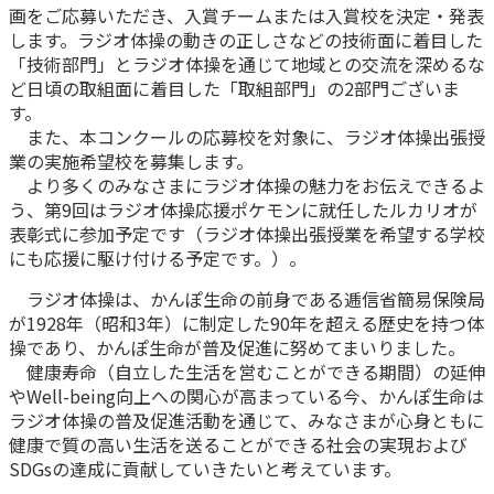
画をご応募いただき、入賞チームまたは入賞校を決定・発表
かんぽ生命について
します。ラジオ体操の動きの正しさなどの技術面に着目した
終身保険
法人のお客さま向け商品一覧
「技術部門」とラジオ体操を通じて地域との交流を深めるな
養老保険
ど日頃の取組面に着目した「取組部門」の2部門ございま
目的から探す
よくあるご質問
かんぽ生命について
かんぽのLifeサポートナビ
定期保険
す。
お手続き一覧
お役立ち情報
また、本コンクールの応募校を対象に、ラジオ体操出張授
学資保険
きっかけ・できごとから探す
業の実施希望校を募集します。
お問い合わせ
かんぽ生命の団体取扱い
長寿支援保険
より多くのみなさまにラジオ体操の魅力をお伝えできるよ
法人向け資料請求
う、第9回はラジオ体操応援ポケモンに就任したルカリオが
お見積りシミュレーション
表彰式に参加予定です（ラジオ体操出張授業を希望する学校
サステナビリティ
ご挨拶
保険
資料請求
にも応援に駆け付ける予定です。）。
お問い合わせ先
経営理念・経営戦略
医療
マイページでできること
ラジオ体操は、かんぽ生命の前身である逓信省簡易保険局
株主・投資家のみなさまへ
会社概要
お金
が1928年（昭和3年）に制定した90年を超える歴史を持つ体
新規登録
財務情報
子育て
操であり、かんぽ生命が普及促進に努めてまいりました。
ログイン
採用情報
健康寿命（自立した生活を営むことができる期間）の延伸
株主・投資家のみなさまへ
ライフプラン
保険の探し方のポイント
やWell-being向上への関心が高まっている今、かんぽ生命は
日本郵政グループとしての取り組み
ラジオ体操の普及促進活動を通じて、みなさまが心身ともに
保険かんたん診断
English
健康で質の高い生活を送ることができる社会の実現および
採用情報
これからのライフイベントでかかる費用とは？
SDGsの達成に貢献していきたいと考えています。
CM・オウンドメディア／ソーシャルメディア