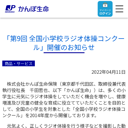
マイページ
ログイン
「第9回 全国小学校ラジオ体操コンクー
ル」開催のお知らせ
トップ
商品・サービス
ご契約者さま
2022年04月11日
株式会社かんぽ生命保険（東京都千代田区、取締役兼代表
保険をご検討中のお客さま
ご契約者さま
執行役社長 千田哲也、以下「かんぽ生命」）は、多くの小
学生に元気にラジオ体操をしていただく機会を増やし、健康
マイページログイン
増進及び児童の健全な育成に役立てていただくことを目的と
法人のお客さま
保険をご検討中のお客さま
して、全国の小学生を対象とした「全国小学校ラジオ体操コ
ンクール」を2014年度から開催しております。
お役立ち情報
【まずはご相談ください】企業経営でお悩みの方はこ
入院保険金・手術保険金のご請求
元気よく、正しくラジオ体操を行う様子などを撮影した動
ちら