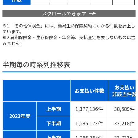
ご契約内容の確認
健康情報
お客さまに関する情報等の確認の取り組み
スクロールできます
※1 「その他保険金」には、簡易生命保険契約にかかる件数を計上し
ご契約手続きの流れ
ています。
かんぽブランド
※2 満期保険金・生存保険金・年金等、支払査定を要しないものは含
保険料のお払込方法
みません。
かんぽアプリ～かんぽの健康と安心を手のひらに～
各種サービス・お知らせ
保険用語集
かんぽプラチナライフサービス
半期毎の時系列推移表
お問い合わせ
かんぽ生命のサステナビリティ
ご契約のしおり・約款（Web約款）
すこやか健康ラボ
お支払い
保険用語集
お支払い件数
非該当件数
お問い合わせ
上半期
1,377,136件
38,589件
お客さまの声／お客さまサービス向上の取組み
2023年度
ラジオ体操・みんなの体操
下半期
1,285,173件
33,218件
ラジオ体操ポータルサイト
上半期
1,266,364件
33,733件