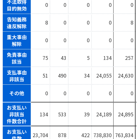
不法取得
0
0
0
0
0
目的無効
かんぽ生命について
終身保険
法人のお客さま向け商品一覧
告知義務
養老保険
8
0
0
0
8
違反解除
目的から探す
よくあるご質問
かんぽ生命について
かんぽのLifeサポートナビ
定期保険
お手続き一覧
重大事由
お役立ち情報
0
0
0
0
0
学資保険
解除
きっかけ・できごとから探す
お問い合わせ
かんぽ生命の団体取扱い
長寿支援保険
免責事由
法人向け資料請求
75
43
5
134
257
お見積りシミュレーション
該当
サステナビリティ
ご挨拶
保険
資料請求
支払事由
51
490
34
24,055
24,630
お問い合わせ先
経営理念・経営戦略
医療
非該当
マイページでできること
株主・投資家のみなさまへ
会社概要
お金
その他
新規登録
0
0
0
0
0
財務情報
子育て
ログイン
採用情報
株主・投資家のみなさまへ
お支払い
ライフプラン
保険の探し方のポイント
非該当
134
533
39
24,189
24,895
日本郵政グループとしての取り組み
保険かんたん診断
件数合計
English
採用情報
これからのライフイベントでかかる費用とは？
お支払い
23,704
878
422
738,830
763,834
CM・オウンドメディア／ソーシャルメディア
件数