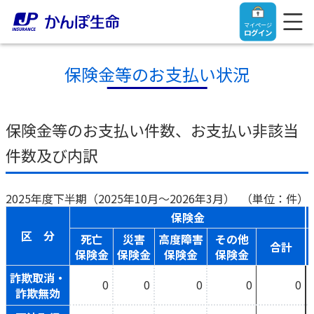
マイページ
ログイン
保険金等のお支払い状況
トップ
保険金等のお支払い件数、お支払い非該当
件数及び内訳
ご契約者さま
2025年度下半期（2025年10月～2026年3月）
（単位：件）
保険をご検討中のお客さま
ご契約者さま
保険金
区 分
死亡
災害
高度障害
その他
合計
マイページログイン
法人のお客さま
保険をご検討中のお客さま
保険金
保険金
保険金
保険金
詐欺取消・
0
0
0
0
0
詐欺無効
お役立ち情報
【まずはご相談ください】企業経営でお悩みの方はこ
入院保険金・手術保険金のご請求
ちら