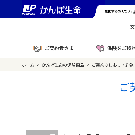
文
ご契約者さま
保険をご検
>
>
ホーム
かんぽ生命の保険商品
ご契約のしおり・約款
ご