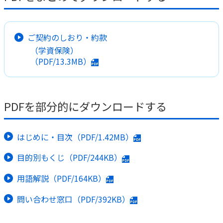
かんぽ生命について
終身保険
法人のお客さま向け商品一覧
養老保険
ご契約のしおり・約款
目的から探す
よくあるご質問
かんぽ生命について
かんぽのLifeサポートナビ
（学資保険）
定期保険
お手続き一覧
お役立ち情報
（PDF/13.3MB）
学資保険
きっかけ・できごとから探す
お問い合わせ
かんぽ生命の団体取扱い
長寿支援保険
法人向け資料請求
お見積りシミュレーション
PDFを部分的にダウンロードする
サステナビリティ
ご挨拶
保険
資料請求
お問い合わせ先
経営理念・経営戦略
医療
マイページでできること
株主・投資家のみなさまへ
はじめに・目次（PDF/1.42MB）
会社概要
お金
新規登録
財務情報
子育て
目的別もくじ（PDF/244KB）
ログイン
採用情報
株主・投資家のみなさまへ
ライフプラン
保険の探し方のポイント
用語解説（PDF/164KB）
日本郵政グループとしての取り組み
保険かんたん診断
English
問い合わせ窓口（PDF/392KB）
採用情報
これからのライフイベントでかかる費用とは？
CM・オウンドメディア／ソーシャルメディア