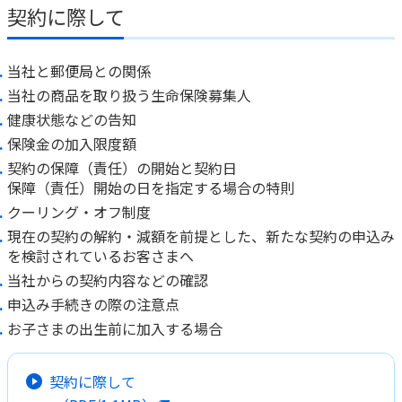
ご契約内容の確認
契約に際して
健康情報
お客さまに関する情報等の確認の取り組み
当社と郵便局との関係
ご契約手続きの流れ
当社の商品を取り扱う生命保険募集人
かんぽブランド
保険料のお払込方法
健康状態などの告知
かんぽアプリ～かんぽの健康と安心を手のひらに～
保険金の加入限度額
各種サービス・お知らせ
契約の保障（責任）の開始と契約日
保険用語集
かんぽプラチナライフサービス
保障（責任）開始の日を指定する場合の特則
お問い合わせ
クーリング・オフ制度
かんぽ生命のサステナビリティ
ご契約のしおり・約款（Web約款）
現在の契約の解約・減額を前提とした、新たな契約の申込み
すこやか健康ラボ
を検討されているお客さまへ
保険用語集
当社からの契約内容などの確認
お問い合わせ
申込み手続きの際の注意点
お客さまの声／お客さまサービス向上の取組み
お子さまの出生前に加入する場合
ラジオ体操・みんなの体操
契約に際して
ラジオ体操ポータルサイト