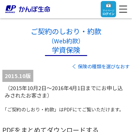
マイページ
ログイン
ご契約のしおり・約款
（Web約款）
学資保険
トップ
保険の種類を選びなおす
ご契約者さま
2015.10版
（2015年10月2日～2016年4月1日までにお申し込
保険をご検討中のお客さま
ご契約者さま
みされたお客さま）
マイページログイン
法人のお客さま
保険をご検討中のお客さま
「ご契約のしおり・約款」はPDFにてご覧いただけます。
お役立ち情報
【まずはご相談ください】企業経営でお悩みの方はこ
入院保険金・手術保険金のご請求
PDFをまとめてダウンロードする
ちら