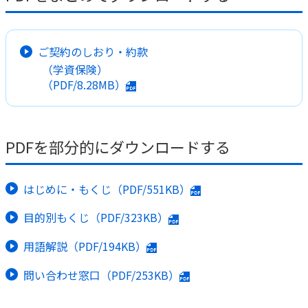
かんぽ生命について
終身保険
法人のお客さま向け商品一覧
養老保険
ご契約のしおり・約款
目的から探す
よくあるご質問
かんぽ生命について
かんぽのLifeサポートナビ
（学資保険）
定期保険
お手続き一覧
お役立ち情報
（PDF/8.28MB）
学資保険
きっかけ・できごとから探す
お問い合わせ
かんぽ生命の団体取扱い
長寿支援保険
法人向け資料請求
お見積りシミュレーション
PDFを部分的にダウンロードする
サステナビリティ
ご挨拶
保険
資料請求
お問い合わせ先
経営理念・経営戦略
医療
マイページでできること
株主・投資家のみなさまへ
はじめに・もくじ（PDF/551KB）
会社概要
お金
新規登録
財務情報
子育て
目的別もくじ（PDF/323KB）
ログイン
採用情報
株主・投資家のみなさまへ
ライフプラン
保険の探し方のポイント
用語解説（PDF/194KB）
日本郵政グループとしての取り組み
保険かんたん診断
English
問い合わせ窓口（PDF/253KB）
採用情報
これからのライフイベントでかかる費用とは？
CM・オウンドメディア／ソーシャルメディア