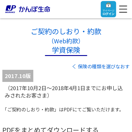
マイページ
ログイン
ご契約のしおり・約款
（Web約款）
学資保険
トップ
保険の種類を選びなおす
ご契約者さま
2017.10版
（2017年10月2日～2018年4月1日までにお申し込
保険をご検討中のお客さま
ご契約者さま
みされたお客さま）
マイページログイン
法人のお客さま
保険をご検討中のお客さま
「ご契約のしおり・約款」はPDFにてご覧いただけます。
お役立ち情報
【まずはご相談ください】企業経営でお悩みの方はこ
入院保険金・手術保険金のご請求
PDFをまとめてダウンロードする
ちら