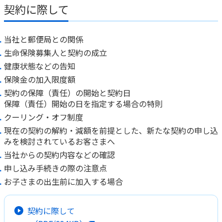
ご契約内容の確認
契約に際して
健康情報
お客さまに関する情報等の確認の取り組み
当社と郵便局との関係
ご契約手続きの流れ
生命保険募集人と契約の成立
かんぽブランド
保険料のお払込方法
健康状態などの告知
かんぽアプリ～かんぽの健康と安心を手のひらに～
保険金の加入限度額
各種サービス・お知らせ
契約の保障（責任）の開始と契約日
保険用語集
かんぽプラチナライフサービス
保障（責任）開始の日を指定する場合の特則
お問い合わせ
クーリング・オフ制度
かんぽ生命のサステナビリティ
ご契約のしおり・約款（Web約款）
現在の契約の解約・減額を前提とした、新たな契約の申し込
すこやか健康ラボ
みを検討されているお客さまへ
保険用語集
当社からの契約内容などの確認
お問い合わせ
申し込み手続きの際の注意点
お客さまの声／お客さまサービス向上の取組み
お子さまの出生前に加入する場合
ラジオ体操・みんなの体操
契約に際して
ラジオ体操ポータルサイト